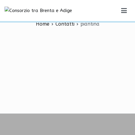
Vai
piantina
al
Consorzio tra Brenta e Adige
contenuto
Home
Contatti
piantina