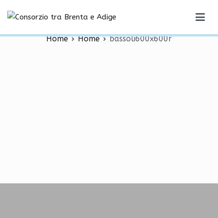
Vai
bassoli600x600r
al
Consorzio tra Brenta e Adige
contenuto
Home
Home
bassoli600x600r