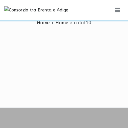
Vai
catal10
al
Consorzio tra Brenta e Adige
contenuto
Home
Home
catal10