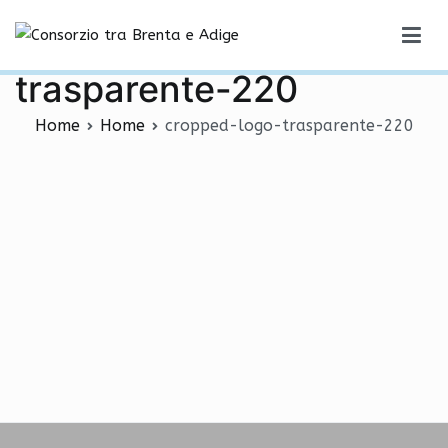
Vai
cropped-logo-
al
Consorzio tra Brenta e Adige
contenuto
trasparente-220
Home
Home
cropped-logo-trasparente-220