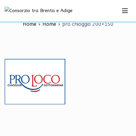
Vai
pro chioggia 200×150
al
Consorzio tra Brenta e Adige
contenuto
Home
Home
pro chioggia 200×150