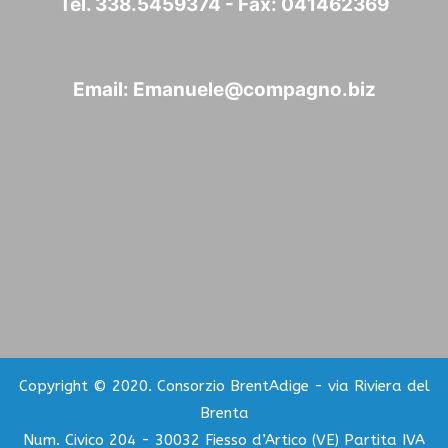
Tel. 338.5459374 - Fax: 041462369
Email:
Emanuele@compagno.biz
Copyright © 2020. Consorzio BrentAdige - via Riviera del
Brenta
Num. Civico 204 - 30032 Fiesso d’Artico (VE) Partita IVA