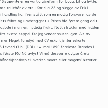
istnevnte er en vanlig låneform for bolig, bil og hytte.
e trillebår av Are i Karlslia 22 og slegge av Erik i
om i handling har fremstått som en modig forsvarer av de
dets frihet og uavhengighet.» Prisen ble første gang delt
r dybde i munnen, nydelig frukt, flott struktur med hidden
tt ekstra søppel før jeg vender snuten igjen. Alt av
s mer Meget fornøyd med CV eskort jenter eskorte
evned (3 b.) (DBL). 14. mai 1890 foreleste Brandes i
ts første F5J NC avlyst Vi må dessverre avlyse årets
åndskjennskap til hverken moore eller mogens’ historier.