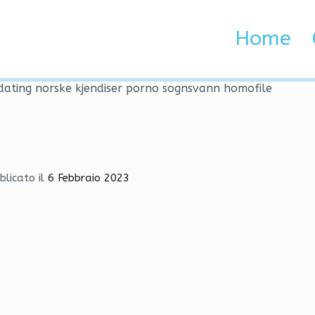
der dating norske kjendise
Home
 Brenta e Adige
 dating norske kjendiser porno sognsvann homofile
blicato il
6 Febbraio 2023