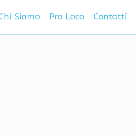
r porno sognsvann
Chi Siamo
Pro Loco
Contatti