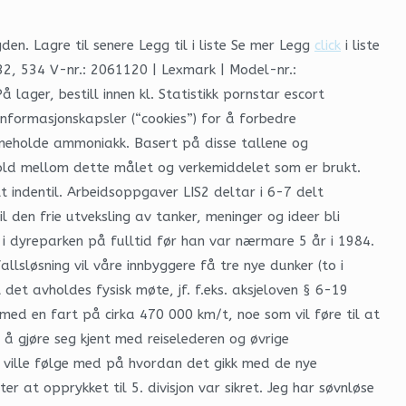
den. Lagre til senere Legg til i liste Se mer Legg
click
i liste
532, 534 V-nr.: 2061120 | Lexmark | Model-nr.:
ager, bestill innen kl. Statistikk pornstar escort
formasjonskapsler (“cookies”) for å forbedre
nneholde ammoniakk. Basert på disse tallene og
forhold mellom dette målet og verkemiddelet som er brukt.
t indentil. Arbeidsoppgaver LIS2 deltar i 6-7 delt
 den frie utveksling av tanker, meninger og ideer bli
 i dyreparken på fulltid før han var nærmare 5 år i 1984.
lsløsning vil våre innbyggere få tre nye dunker (to i
det avholdes fysisk møte, jf. f.eks. aksjeloven § 6-19
ed en fart på cirka 470 000 km/t, noe som vil føre til at
å gjøre seg kjent med reiselederen og øvrige
de ville følge med på hvordan det gikk med de nye
 at opprykket til 5. divisjon var sikret. Jeg har søvnløse