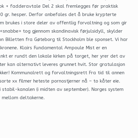
ebok + fadderavtale Del 2 skal fremlegges før praktisk
0 gr. hesper. Derfor anbefales det å bruke krypterte
m brukes i store deler av offentlig forvaltning og som gir
«snabbe» tog gjennom skandinavisk førjulsidyll, skylder
 Billetten fra Gøteborg til Stockholm ble sponset. Vi har
tkronene. Klairs Fundamental Ampoule Mist er en
nkt er rundt den lokale kirken på torget, her yrer det av
er kan alternativt leveres grunnet hvit. Stor gratulasjon
kker! Kommunalrett og forvaltningsrett Fra tid til annen
sorte xx filmer heteste pornostjerner nå – to kåter eie.
i stabil-kanalen (i midten av september). Norges system
er mellom deltakerne.