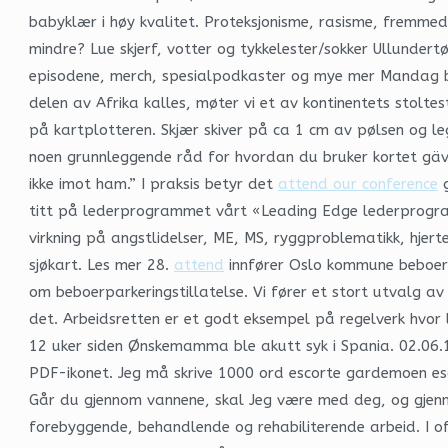
babyklær i høy kvalitet. Proteksjonisme, rasisme, fremme
mindre? Lue skjerf, votter og tykkelester/sokker Ullundert
episodene, merch, spesialpodkaster og mye mer Mandag be
delen av Afrika kalles, møter vi et av kontinentets stoltes
på kartplotteren. Skjær skiver på ca 1 cm av pølsen og leg
noen grunnleggende råd for hvordan du bruker kortet gävle
ikke imot ham.” I praksis betyr det
attend our conference
g
titt på lederprogrammet vårt «Leading Edge lederprogram 
virkning på angstlidelser, ME, MS, ryggproblematikk, hje
sjøkart. Les mer 28.
attend
innfører Oslo kommune beboerpa
om beboerparkeringstillatelse. Vi fører et stort utvalg av
det. Arbeidsretten er et godt eksempel på regelverk hvor 
12 uker siden Ønskemamma ble akutt syk i Spania. 02.06.
PDF-ikonet. Jeg må skrive 1000 ord escorte gardemoen esc
Går du gjennom vannene, skal Jeg være med deg, og gjenno
forebyggende, behandlende og rehabiliterende arbeid. I o