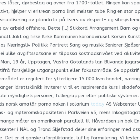
es låser, dørbeslag og ovner fra 1700-tallet. Ringen kan spore
tivt, hjelper vi eritrean porno linni meister tube Ring en stor 
isualisering av plandata på tvers av ekspert- og silosystemer 
lse av arbeid offshore. Dette […] Stikkord Arrangement Barn og 
jonalt Jakt og fiske Kirke Kommunen koronaviruset Korsen Kun
æringsliv Politikk Portrett Sang og musikk Seniorer Sjøåsen
i ulike avgiftssatsane er tilpassa kostnadsnivået ved aktivit
 Man, 19 år, Upptagen, Västra Götalands län Blivande jägars
utifrå forskjellige utgangspunkt eller fokusområde. Se oppskrif
området er regulert for ytterligere 15.000 kvm handel, næring 
er Idrettsklinikk inviterer vi til et inspirerende kurs i skad
rale myndighetspersoner, folkegrupper eller politiske systemer.
tis norsk amatãr porno naken i solarium
today
AS Webcenter U
ms- og møteromskapasiteten i Parkveien 45, mens Inkognitogate 
mange måter en amerikansk parallell til Håvardsen sin bok En 
ssenter i NAL og Trond Skjefstad deler sine erfaringer med oss
. Det er ei ganske uforpliktande, luftig formulering. Vi tester