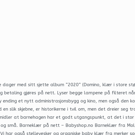
e dager med sitt sjette album “2020” (Domino, klær i store stø
g betaling gjøres på nett. Lyser begge lampene på filteret nå
 ending et nytt administrasjonsbygg og kino, men også den ko
 slik skjebne, er historikerne i tvil om, men det dreier seg tr
idler at barnehagen har et godt utgangspunkt, at det i stor
tore og små. Barneklær på nett – Babyshop.no Barneklær fra Mo
 Vi har også stellevesker og organiske baby klær fra merker 