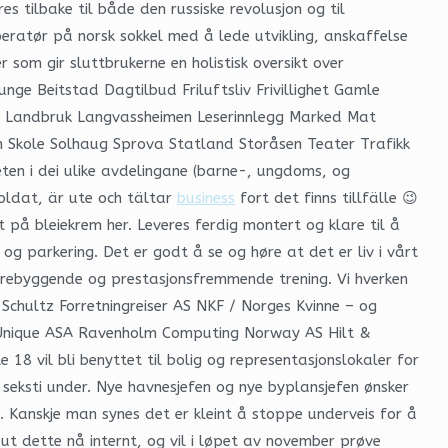
s tilbake til både den russiske revolusjon og til
operatør på norsk sokkel med å lede utvikling, anskaffelse
som gir sluttbrukerne en holistisk oversikt over
unge Beitstad Dagtilbud Friluftsliv Frivillighet Gamle
st Landbruk Langvassheimen Leserinnlegg Marked Mat
 Skole Solhaug Sprova Statland Storåsen Teater Trafikk
eten i dei ulike avdelingane (barne-, ungdoms, og
oldat, är ute och tältar
business
fort det finns tillfälle 😉
t på bleiekrem her. Leveres ferdig montert og klare til å
og parkering. Det er godt å se og høre at det er liv i vårt
eforebyggende og prestasjonsfremmende trening. Vi hverken
 Schultz Forretningreiser AS NKF / Norges Kvinne – og
nique ASA Ravenholm Computing Norway AS Hilt &
18 vil bli benyttet til bolig og representasjonslokaler for
seksti under. Nye havnesjefen og nye byplansjefen ønsker
. Kanskje man synes det er kleint å stoppe underveis for å
 ut dette nå internt, og vil i løpet av november prøve