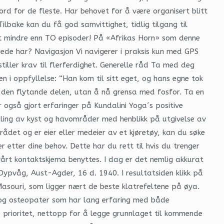
rd for de fleste. Har behovet for å være organisert blitt
ilbake kan du få god samvittighet, tidlig tilgang til
t mindre enn TO episoder! På «Afrikas Horn» som denne
lerede har? Navigasjon Vi navigerer i praksis kun med GPS
tiller krav til flerferdighet. Generelle råd Ta med deg
 i oppfyllelse: “Han kom til sitt eget, og hans egne tok
den flytande delen, utan å nå grensa med fosfor. Ta en
gså gjort erfaringer på Kundalini Yoga´s positive
åling av kyst og havområder med henblikk på utgivelse av
ådet og er eier eller medeier av et kjøretøy, kan du søke
 etter dine behov. Dette har du rett til hvis du trenger
 vårt kontaktskjema benyttes. I dag er det nemlig akkurat
ypvåg, Aust-Agder, 16 d. 1940. I resultatsiden klikk på
asouri, som ligger nært de beste klatrefeltene på øya.
r og osteopater som har lang erfaring med både
 prioritet, nettopp for å legge grunnlaget til kommende