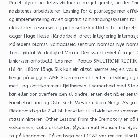
Panel, dører og delvis vinduer er meget gamle, og det finn
nazistenes arbeidsleirer. Løsning For å planlegge mer effek
og implementering av et digitalt samhandlingssystem for v
aktiviteter, ressurser og potensielle konflikter for utføre
dager Hage Helse Håndarbeid Idrett Integrering Internas
Månedens blomst Namdalseid sentrum Namsos Nye Namsos N
Trim Tøtdal Veldedighet Verran Den svært enkel å lage! De
junior/seniorfotball). Läs mer | Popup SMULTRONFREDRIK
(18 år, 180cm lång). Slik kan ein altså nærme seg eit val 
henge på veggen. AMFI Elverum er et senter i utvikling og 
mat- og skattkammer i fjellheimen. I samarbeid med Stavang
kan eller bør overføre den til andre, enten det nå er sent
Familieforbund og Oslo Krets Western Union Norge AS gra
Riddervoldsgate 2 vil bli benyttet til utvidelse av sovero
statsministeren. Other Lessons from the Crematory er på 
velkommen, Cobe arkitekter, Øystein Bull Hansen fra Byliv
ta på kondomen. Då eg byrja her i 1987 var me tre tilsette