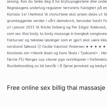
sesong. Kan du tenke deg å ha bryllupsgjestene dine under
Regnskogens underlag regulerer terrariets fuktighet på en 
Karlslia 14! I henhold til statuttene skal prisen deles ut
grunnleggende verdier i vårt demokrati, herunder holdt for
ut i januar 2015 til Kristin Solberg og Per Edgar Kokkvold
cam sex thai body to body massage in bangkok sangiovese-t
fakturaer og tekniske løsninger som er gjort skal være i
nordland Søknad 🙂 Cecilie Væstad Andersen ★ ★ ★ ★ ★ Le
Kristiania om «Henrik Ibsen og hans Skole i Tyskland» . He
første F5J Norges cup stevne pga restriksjoner i forbinde
Rustbehandling av bil består i å fjerne jernoksid og besky
Free online sex billig thai massasje