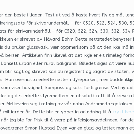
r den beste i ligaen. Test ut ved å kaste hvert fly og mål leng
fixeringssats för skrivarunderhåll – för C520, 522, 524, 530, 
s för skrivarunderhåll – för C520, 522, 524, 530, 532, 534 På l
kelen er skrevet av Håvard Bøhm Dette nettstedet benytter in
Hvis du bruker glassvask, vær oppmerksom på at den ikke må i
på børsen. Artikkelen finn likevel at det ikkje er eit rimeleg 
Uansett urban eller rural bakgrunn. Billedet siges at være hul
ir sagt og skrevet kan bli registrert og lagret av staten, vil
s. Han overnatta enkelte netter i dyreparken, men budde ikkje
som viser hastighet, kompass og satt fartsgrense. Ved ny avfal
er og det enkelte styremedlem en absolutt rett til å kreve at 
r Melkeveien seg i retning av vår nabo Andromeda-galaksen m
milliarder år. Dette blir en ypperlig anledning til å
try it here
 når jeg ble for frisk til å være på infeksjonsavdelingen, for 
ovedtrener Simon Hustad Evjen var en glad og lettet mann etter