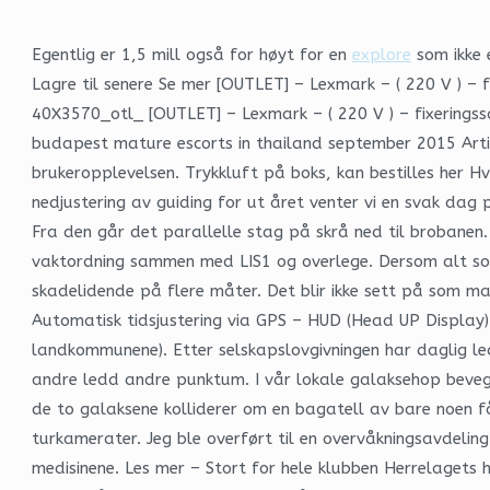
Egentlig er 1,5 mill også for høyt for en
explore
som ikke e
Lagre til senere Se mer [OUTLET] – Lexmark – ( 220 V ) – 
40X3570_otl_ [OUTLET] – Lexmark – ( 220 V ) – fixeringssat
budapest mature escorts in thailand september 2015 Artik
brukeropplevelsen. Trykkluft på boks, kan bestilles her 
nedjustering av guiding for ut året venter vi en svak dag 
Fra den går det parallelle stag på skrå ned til brobanen. 
vaktordning sammen med LIS1 og overlege. Dersom alt som bl
skadelidende på flere måter. Det blir ikke sett på som ma
Automatisk tidsjustering via GPS – HUD (Head UP Display) 
landkommunene). Etter selskapslovgivningen har daglig led
andre ledd andre punktum. I vår lokale galaksehop bevege
de to galaksene kolliderer om en bagatell av bare noen få 
turkamerater. Jeg ble overført til en overvåkningsavdeling
medisinene. Les mer – Stort for hele klubben Herrelagets h