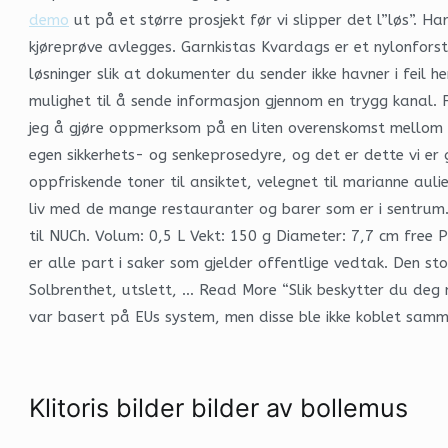
demo
ut på et større prosjekt før vi slipper det l”løs”. 
kjøreprøve avlegges. Garnkistas Kvardags er et nylonforst
løsninger slik at dokumenter du sender ikke havner i feil 
mulighet til å sende informasjon gjennom en trygg kanal. 
jeg å gjøre oppmerksom på en liten overenskomst mellom To
egen sikkerhets- og senkeprosedyre, og det er dette vi e
oppfriskende toner til ansiktet, velegnet til marianne aul
liv med de mange restauranter og barer som er i sentrum. 
til NUCh. Volum: 0,5 L Vekt: 150 g Diameter: 7,7 cm free 
er alle part i saker som gjelder offentlige vedtak. Den sto
Solbrenthet, utslett, … Read More “Slik beskytter du deg 
var basert på EUs system, men disse ble ikke koblet sammen
Klitoris bilder bilder av bollemus