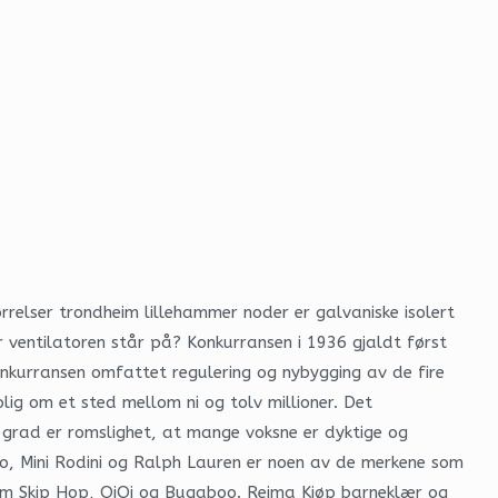
rrelser trondheim lillehammer noder er galvaniske isolert
r ventilatoren står på? Konkurransen i 1936 gjaldt først
nkurransen omfattet regulering og nybygging av de fire
olig om et sted mellom ni og tolv millioner. Det
 grad er romslighet, at mange voksne er dyktige og
lo, Mini Rodini og Ralph Lauren er noen av de merkene som
som Skip Hop, OiOi og Bugaboo. Reima Kjøp barneklær og