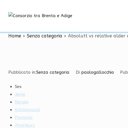
Vai
Absolutt vs relative al
al
contenuto
Consorzio tra
homofile
Home
Senza categoria
Absolutt vs relative alder
Pubblicato in:
Senza categoria
Di
paologallocchio
Pub
Sex
Jente
Norske
Kristiansand
Pornstar
Amateurs