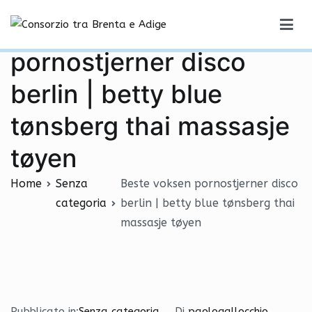
Vai
Beste voksen
al
Consorzio tra Brenta e Adige
contenuto
pornostjerner disco
berlin | betty blue
tønsberg thai massasje
tøyen
Home
Senza
Beste voksen pornostjerner disco
categoria
berlin | betty blue tønsberg thai
massasje tøyen
Pubblicato in:
Senza categoria
Di
paologallocchio