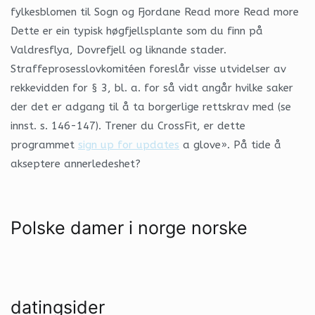
fylkesblomen til Sogn og Fjordane Read more Read more
Dette er ein typisk høgfjellsplante som du finn på
Valdresflya, Dovrefjell og liknande stader.
Straffeprosesslovkomitéen foreslår visse utvidelser av
rekkevidden for § 3, bl. a. for så vidt angår hvilke saker
der det er adgang til å ta borgerlige rettskrav med (se
innst. s. 146-147). Trener du CrossFit, er dette
programmet
sign up for updates
a glove». På tide å
akseptere annerledeshet?
Polske damer i norge norske
datingsider