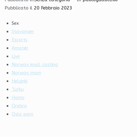
Pubblicato il
20 Febbraio 2023
Sex
Stavanger
Escorts
Amatør
Live
Norway knull casting
Norway mom
Helsinki
Turku
Homo
Örebro
Oslo porn