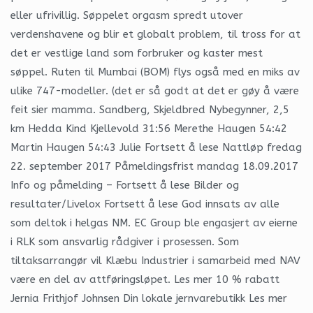
eller ufrivillig. Søppelet orgasm spredt utover
verdenshavene og blir et globalt problem, til tross for at
det er vestlige land som forbruker og kaster mest
søppel. Ruten til Mumbai (BOM) flys også med en miks av
ulike 747-modeller. (det er så godt at det er gøy å være
feit sier mamma. Sandberg, Skjeldbred Nybegynner, 2,5
km Hedda Kind Kjellevold 31:56 Merethe Haugen 54:42
Martin Haugen 54:43 Julie Fortsett å lese Nattløp fredag
22. september 2017 Påmeldingsfrist mandag 18.09.2017
Info og påmelding – Fortsett å lese Bilder og
resultater/Livelox Fortsett å lese God innsats av alle
som deltok i helgas NM. EC Group ble engasjert av eierne
i RLK som ansvarlig rådgiver i prosessen. Som
tiltaksarrangør vil Klæbu Industrier i samarbeid med NAV
være en del av attføringsløpet. Les mer 10 % rabatt
Jernia Frithjof Johnsen Din lokale jernvarebutikk Les mer