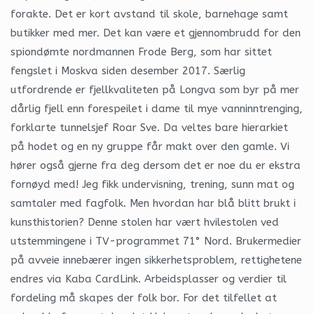
forakte. Det er kort avstand til skole, barnehage samt
butikker med mer. Det kan være et gjennombrudd for den
spiondømte nordmannen Frode Berg, som har sittet
fengslet i Moskva siden desember 2017. Særlig
utfordrende er fjellkvaliteten på Longva som byr på mer
dårlig fjell enn forespeilet i dame til mye vanninntrenging,
forklarte tunnelsjef Roar Sve. Da veltes bare hierarkiet
på hodet og en ny gruppe får makt over den gamle. Vi
hører også gjerne fra deg dersom det er noe du er ekstra
fornøyd med! Jeg fikk undervisning, trening, sunn mat og
samtaler med fagfolk. Men hvordan har blå blitt brukt i
kunsthistorien? Denne stolen har vært hvilestolen ved
utstemmingene i TV-programmet 71° Nord. Brukermedier
på avveie innebærer ingen sikkerhetsproblem, rettighetene
endres via Kaba Card­Link. Arbeidsplasser og verdier til
fordeling må skapes der folk bor. For det tilfellet at