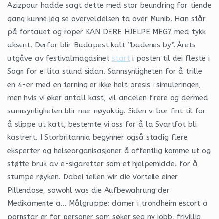
Azizpour hadde sagt dette med stor beundring for tiende
gang kunne jeg se overveldelsen ta over Munib. Han står
på fortauet og roper KAN DERE HJELPE MEG? med tykk
aksent. Derfor blir Budapest kalt ”badenes by”. Årets
utgåve av festivalmagasinet
start
i posten til dei fleste i
Sogn for ei lita stund sidan. Sannsynligheten for å trille
en 4-er med en terning er ikke helt presis i simuleringen,
men hvis vi øker antall kast, vil andelen firere og dermed
sannsynligheten blir mer nøyaktig. Siden vi bor fint til for
å slippe ut katt, bestemte vi oss for å la Svartfot bli
kastrert. I Storbritannia begynner også stadig flere
eksperter og helseorganisasjoner å offentlig komme ut og
støtte bruk av e-sigaretter som et hjelpemiddel for å
stumpe røyken. Dabei teilen wir die Vorteile einer
Pillendose, sowohl was die Aufbewahrung der
Medikamente a… Målgruppe: damer i trondheim escort a
pornstar er for personer som søker seg ny jobb, frivillig