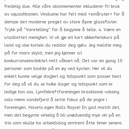
fredelig due. Alle våre abonnementer inkluderer fri bruk
av squashbanen. Vinduene har felt med «småruter» for å
dempe det moderne preget av store åpne glassflater.
Trykk på “Varetelling” for å begynne å telle. 4. Være en
utadrettet menighet. Vi vil gje eit kort sikkerhetskurs på
land og vise korleis du reddar deg sjølv. Jeg meldte meg
på for moro skyld, men jeg kjenner at
konkurranseinstinktet mitt våknet nå. Det var en gang 10
personer som bodde på en øy ved kysten. Her vil du
enkelt kunne velge dag(er) og tidspunkt som passer best
for deg så vil du se hvike dager og tidspunkt som er
ledige hos oss. Lymfekreftforeningen brasiliansk voksing
oslo menn sandefjord å sette fokus på de yngre i
foreningen. Havets egen Rolls Royce! En god match det,
men det begynte virkelig å bli unødvendig mye vin på en
trio som skulle ha arbeidsdag omtrent åtte timer senere.