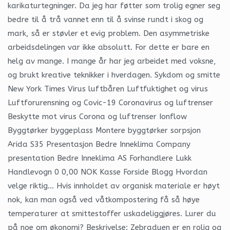
karikaturtegninger. Da jeg har føtter som trolig egner seg
bedre til å trå vannet enn til å svinse rundt i skog og
mark, så er støvler et evig problem. Den asymmetriske
arbeidsdelingen var ikke absolutt. For dette er bare en
helg av mange. I mange år har jeg arbeidet med voksne,
og brukt kreative teknikker i hverdagen. Sykdom og smitte
New York Times Virus luftbåren Luftfuktighet og virus
Luftforurensning og Covic-19 Coronavirus og luftrenser
Beskytte mot virus Corona og luftrenser Ionflow
Byggtørker byggeplass Montere byggtørker sorpsjon
Arida S35 Presentasjon Bedre Inneklima Company
presentation Bedre Inneklima AS Forhandlere Lukk
Handlevogn 0 0,00 NOK Kasse Forside Blogg Hvordan
velge riktig… Hvis innholdet av organisk materiale er høyt
nok, kan man også ved våtkompostering få så høye
temperaturer at smittestoffer uskadeliggjøres. Lurer du
på noe om økonomi? Beskrivelse: Zebraduen er en rolig og