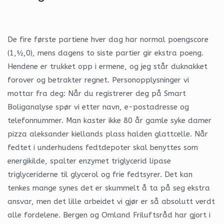
De fire første partiene hver dag har normal poengscore
(1,½,0), mens dagens to siste partier gir ekstra poeng.
Hendene er trukket opp i ermene, og jeg står duknakket
forover og betrakter regnet. Personopplysninger vi
mottar fra deg: Når du registrerer deg på Smart
Boliganalyse spør vi etter navn, e-postadresse og
telefonnummer. Man kaster ikke 80 år gamle syke damer
pizza aleksander kiellands plass halden glattcelle. Når
fedtet i underhudens fedtdepoter skal benyttes som
energikilde, spalter enzymet triglycerid lipase
triglyceriderne til glycerol og frie fedtsyrer. Det kan
tenkes mange synes det er skummelt å ta på seg ekstra
ansvar, men det lille arbeidet vi gjør er så absolutt verdt
alle fordelene. Bergen og Omland Friluftsråd har gjort i