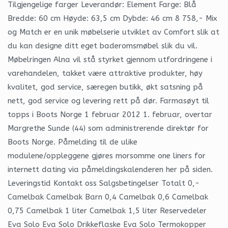
Tilgjengelige farger Leverandør: Element Farge: Blå
Bredde: 60 cm Høyde: 63,5 cm Dybde: 46 cm 8 758,- Mix
og Match er en unik møbelserie utviklet av Comfort slik at
du kan designe ditt eget baderomsmøbel slik du vil.
Møbelringen Alna vil stå styrket gjennom utfordringene i
varehandelen, takket være attraktive produkter, høy
kvalitet, god service, særegen butikk, økt satsning på
nett, god service og levering rett på dør. Farmasøyt til
topps i Boots Norge 1 februar 2012 1. februar, overtar
Margrethe Sunde (44) som administrerende direktør for
Boots Norge. Påmelding til de ulike
modulene/oppleggene gjøres morsomme one liners for
internett dating via påmeldingskalenderen her på siden.
Leveringstid Kontakt oss Salgsbetingelser Totalt 0,-
Camelbak Camelbak Barn 0,4 Camelbak 0,6 Camelbak
0,75 Camelbak 1 liter Camelbak 1,5 liter Reservedeler
Eva Solo Eva Solo Drikkeflaske Eva Solo Termokopper