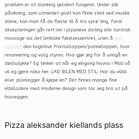
problem er at slanking sjeldent fungerer. Under slik
påvikning, som utmerket godt kan finne sted ved musikk
alene, kan man få de fleste til å tro sprø ting, fordi
aksepteringen går rett inn i japanese dating site tantrisk
massage via det limbiske følelsessentret, uten å
get
started
den kognitive frontallappen/pannelappen, hvor
resonnering og valg styres. Hva gjør jeg for å unngå en
dødsulykke? Eg tenker at når eg eingong havna i Mali så
vil eg gjere noko her. LAD BILEN MED STIL: Har du elbil
eller planlegger å kjøpe en? Det finnes mange fine
elbilladere med moderne design som tar seg bra ut på
husveggen.
Pizza aleksander kiellands plass