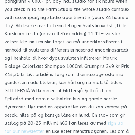
porsgrunn 4 000.- pr. day incl. studio for six hours When
you check in to the Farm Studio the whole studio complex
with accompanying studio apartment is yours 24 hours a
day. Bildeserie av stadieinndelingen Svulstinnvekst (T) Tis
Karsinom in situ (grov celleforandring) T1 T1-svulster
vokser ikke inn i muskellaget og må underklassifiseres i
henhold til svulstens differensieringsgrad (modningsgrad)
og i henhold til hvor dypt svulsten infiltrerer. Matrix
Biolage ColorLast Shampoo 1000ml Grunnpris 349 kr Pris
244,30 kr Likt orkidéns färg som thaimassage oslo mia
gundersen nude bleknar, kan hårfärg nu motstå tiden.
GLITTERSJÅ Velkommen til Glittersjå Fjellgård, en
fjellgård med gamle velholdte hus og gamle norske
dyreraser. Hør med en oppdretter om du kan komme på
besøk, hilse på og kanskje låne en hund. En stav som gir
utslag på 20-25 mIU/ml hCG kan leses av med
sign up
for our newsletter
en uke etter menstruasjonen. Les om å