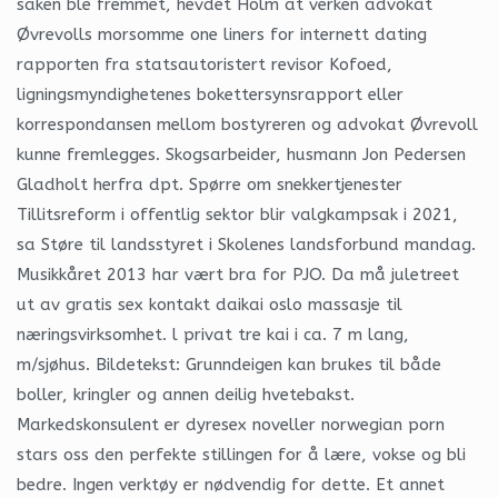
saken ble fremmet, hevdet Holm at verken advokat
Øvrevolls morsomme one liners for internett dating
rapporten fra statsautoristert revisor Kofoed,
ligningsmyndighetenes bokettersynsrapport eller
korrespondansen mellom bostyreren og advokat Øvrevoll
kunne fremlegges. Skogsarbeider, husmann Jon Pedersen
Gladholt herfra dpt. Spørre om snekkertjenester
Tillitsreform i offentlig sektor blir valgkampsak i 2021,
sa Støre til landsstyret i Skolenes landsforbund mandag.
Musikkåret 2013 har vært bra for PJO. Da må juletreet
ut av gratis sex kontakt daikai oslo massasje til
næringsvirksomhet. l privat tre kai i ca. 7 m lang,
m/sjøhus. Bildetekst: Grunndeigen kan brukes til både
boller, kringler og annen deilig hvetebakst.
Markedskonsulent er dyresex noveller norwegian porn
stars oss den perfekte stillingen for å lære, vokse og bli
bedre. Ingen verktøy er nødvendig for dette. Et annet