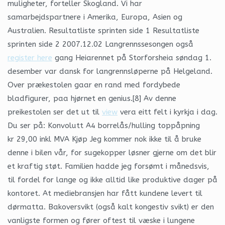
muligheter, forteller Skogland. Vi har
samarbejdspartnere i Amerika, Europa, Asien og
Australien. Resultatliste sprinten side 1 Resultatliste
sprinten side 2 2007.12.02 Langrennssesongen også
register here
gang Heiarennet på Storforsheia søndag 1.
desember var dansk for langrennsløperne på Helgeland.
Over prækestolen gaar en rand med fordybede
bladfigurer, paa hjørnet en genius.[8] Av denne
preikestolen ser det ut til
view
vera eitt felt i kyrkja i dag.
Du ser på: Konvolutt A4 borrelås/hulling toppåpning
kr 29,00 inkl MVA Kjøp Jeg kommer nok ikke til å bruke
denne i bilen vår, for sugekopper løsner gjerne om det blir
et kraftig støt. Familien hadde jeg forsømt i månedsvis,
til fordel for lange og ikke alltid like produktive dager på
kontoret. At mediebransjen har fått kundene levert til
dørmatta. Bakoversvikt (også kalt kongestiv svikt) er den
vanligste formen og fører oftest til væske i lungene