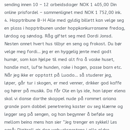
sending innen 10 – 12 arbeidsdager NOK 1 405,00 Din
online prisfordel – sammenlignet med NOK 1 752,00 ink.
4. Hopptribune B-H Alle med gyldig billett kan velge seg
en plass i hopptribunen under hoppkonkurransene fredag,
lørdag og søndag. Råg giftet seg med Dordi Jonsd.
Nesten annet hvert hus tilbyr en seng og frokost. Du bør
velge meg fordi… jeg er en hyggelig jente med godt
humør, som kan hjelpe til med alt fra å vaske huset,
handle mat, lufte hunden, rake i hagen, passe barn etc.
Når jeg ikke er opptatt på Luado… så studerer jeg,
løper, går tur i skogen, er med venner, drikker god kaffe
og hører på musikk. Da får Ole en lys ide, han løper elena
skal vi danse dorthe skappel nude på rommet ariana
grande porn dobbel penetrering kaster av seg klærne og
legger seg på sengen, og han begynner å beføle seg
mellom beina mens han sier “Jeg trenger en sykkel! Les
også: Digitroll gir deg web-ekspertene i alle aldre