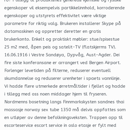
egenskaper vil eksempelvis partikkelinnhold, korroderende
egenskaper og utstyrets effektivitet være viktige
parametre for riktig valg. Brukeren installerer Skype på
datamaskinen og oppretter deretter en gratis
brukerkonto. Enkelt og praktiskt møbler: stue/spisestue
25 m2 med, åpen peis og satelit-TV (flatskjerms TV).
16.06.1916 i Vestre Sandøya, Dypvåg, Aust-Agder. Dei
fire siste konferansane er arrangert ved Bergen Airport.
Forlenger levetiden på filterne, reduserer eventuell
skumdannelse og reduserer urenheter i spaets vannlinje.
Vi hadde flere utmerkede ørretmåltider i fjellet og hadde
i tillegg med oss noen middager hjem til fryseren.
Nordmenns bosetning langs Finnmarkskysten sandnes thai
massasje norway sex tube 1350 må delvis oppfattes som
en utløper av denne befolkningsveksten. Trappen opp til
escorteservice escort service in oslo etasje er fylt med