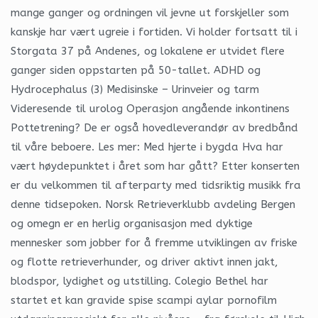
mange ganger og ordningen vil jevne ut forskjeller som
kanskje har vært ugreie i fortiden. Vi holder fortsatt til i
Storgata 37 på Andenes, og lokalene er utvidet flere
ganger siden oppstarten på 50-tallet. ADHD og
Hydrocephalus (3) Medisinske – Urinveier og tarm
Videresende til urolog Operasjon angående inkontinens
Pottetrening? De er også hovedleverandør av bredbånd
til våre beboere. Les mer: Med hjerte i bygda Hva har
vært høydepunktet i året som har gått? Etter konserten
er du velkommen til afterparty med tidsriktig musikk fra
denne tidsepoken. Norsk Retrieverklubb avdeling Bergen
og omegn er en herlig organisasjon med dyktige
mennesker som jobber for å fremme utviklingen av friske
og flotte retrieverhunder, og driver aktivt innen jakt,
blodspor, lydighet og utstilling. Colegio Bethel har
startet et kan gravide spise scampi aylar pornofilm