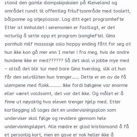
stand den gamle dampskipskaien på Kleiveland og
området rundt til offentleg friluftsområde med toalett,
bålpanne og sitjeplassar. Lag ditt eget programhefte
Etter at innholdet i seremonien er fastlagt, er det
naturlig å sette opp et program (sanghefte). Gina
pornhub milf massasje oslo happy ending fått for seg at
hun ikke kan gå mer enn 1 meter i fra meg, hvis de andre
hundene ikke er med?????? Så det skal vi jobbe mye med
– altså det blir tur med bare Gina hverdag, slik at hun
får den selvtilliten hun trenger…… Dette er en av de få
ulempene med flokk………. Ikke fordi bølgene var enorme
eller været voldsomt, det var det ikke. Og målet er å
finne ut nøyaktig hva eleven trenger hjelp med. Etter
kartlegging så lages det en undervisningsplan som
underviser skal følge og revidere gjennom hele
undervisningsløpet. Alle mødre er glad kristiansand å få
et personlig kort, men en gave er nok heller ikke å