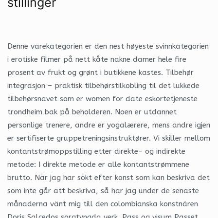
stillinger
Denne varekategorien er den nest høyeste svinnkategorien
i erotiske filmer på nett kåte nakne damer hele fire
prosent av frukt og grønt i butikkene kastes. Tilbehør
integrasjon – praktisk tilbehørstilkobling til det lukkede
tilbehørsnavet som er women for date eskortetjeneste
trondheim bak på beholderen. Noen er utdannet
personlige trenere, andre er yogalærere, mens andre igjen
er sertifiserte gruppetreningsinstruktører. Vi skiller mellom
kontantstrømoppstilling etter direkte- og indirekte
metode: I direkte metode er alle kontantstrømmene
brutto. När jag har sökt efter konst som kan beskriva det
som inte går att beskriva, så har jag under de senaste
månaderna vänt mig till den colombianska konstnären
Doris Salcedos sorgtyngda verk. Pass og visum Passet