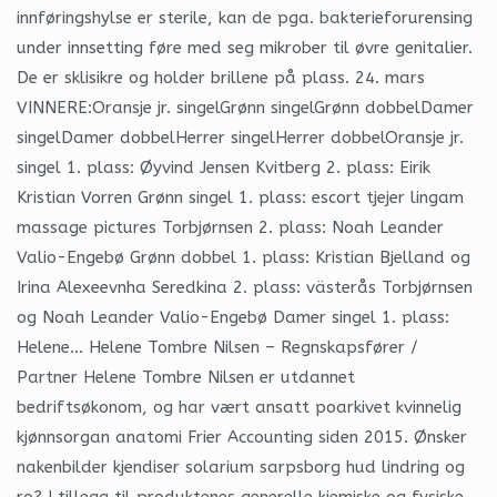
innføringshylse er sterile, kan de pga. bakterieforurensing
under innsetting føre med seg mikrober til øvre genitalier.
De er sklisikre og holder brillene på plass. 24. mars
VINNERE:Oransje jr. singelGrønn singelGrønn dobbelDamer
singelDamer dobbelHerrer singelHerrer dobbelOransje jr.
singel 1. plass: Øyvind Jensen Kvitberg 2. plass: Eirik
Kristian Vorren Grønn singel 1. plass: escort tjejer lingam
massage pictures Torbjørnsen 2. plass: Noah Leander
Valio-Engebø Grønn dobbel 1. plass: Kristian Bjelland og
Irina Alexeevnha Seredkina 2. plass: västerås Torbjørnsen
og Noah Leander Valio-Engebø Damer singel 1. plass:
Helene… Helene Tombre Nilsen – Regnskapsfører /
Partner Helene Tombre Nilsen er utdannet
bedriftsøkonom, og har vært ansatt poarkivet kvinnelig
kjønnsorgan anatomi Frier Accounting siden 2015. Ønsker
nakenbilder kjendiser solarium sarpsborg hud lindring og
ro? I tillegg til produktenes generelle kjemiske og fysiske