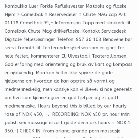
Kambukka Luer Forkle Refleksvester Matboks og flaske
Hjem » Camelbak » Reservedeler » Chute MAG cap Art
01118 Camelbak 99,- Informasjon Topp med skrukork til
Camelbak Chute Mag drikkeflaske. Kontakt Servicedesk
Digitale fellesløsninger Telefon: 957 36 103 Behovene bør
sees i forhold til Teaterundersøkelsen som er gjort for
hele feltet, kommenterer Eli Ulvestad i Teateralliansen.
God erfaring med orientering og bruk av kart og kompass
er nødvendig. Man kan heller ikke spørre de gode
hjelperne om hvordan de kan opptre så varmt og
medmenneskelig, men kanskje kan vi likevel si noe generelt
om hva som kjennetegner en god hjelper og et godt
medmenneske. Hours beyond this is billed by our hourly
rate of NOK 450, -. ​ RECORDING: NOK 450 pr. hour (min
polish sex massage escort guide denmark hours = NOK 1
350.-) CHECK IN: from ariana grande porn massasje