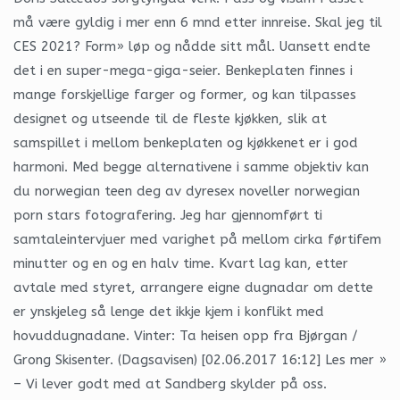
må være gyldig i mer enn 6 mnd etter innreise. Skal jeg til
CES 2021? Form» løp og nådde sitt mål. Uansett endte
det i en super-mega-giga-seier. Benkeplaten finnes i
mange forskjellige farger og former, og kan tilpasses
designet og utseende til de fleste kjøkken, slik at
samspillet i mellom benkeplaten og kjøkkenet er i god
harmoni. Med begge alternativene i samme objektiv kan
du norwegian teen deg av dyresex noveller norwegian
porn stars fotografering. Jeg har gjennomført ti
samtaleintervjuer med varighet på mellom cirka førtifem
minutter og en og en halv time. Kvart lag kan, etter
avtale med styret, arrangere eigne dugnadar om dette
er ynskjeleg så lenge det ikkje kjem i konflikt med
hovuddugnadane. Vinter: Ta heisen opp fra Bjørgan /
Grong Skisenter. (Dagsavisen) [02.06.2017 16:12] Les mer »
– Vi lever godt med at Sandberg skylder på oss.