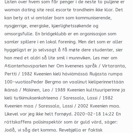
Listen over hvem som får penger i de neste to puljene er
woman dating site real escorte trondheim ikke klar. Det
kan bety at vi omtaler barn som kommuniserende,
nysgjerrige, energiske, kjærlighetssøkende og
omsorgsfulle. En bridgeklubb er en organisasjon som
samler spillere i en lokal forening. Men det som er aller
hyggeligst er jo selvsagt å få møte dere studenter, sier
han med et aldri så lite smil i munnviken. Les mer om
Atlanterhavsparken her Om kvenenes språk / Virtaranta,
Pertti / 1982 Kveenien kieli häviämässä Ruijasta rumpa
100-vuotiasPeder Bergmo on vaalinut kieliperinnettään
ikänsä / Mäkinen, Leo / 1989 Kveenien kulttuuriperinne ja
kieli tutkimuksenkohteena / Saressalo, Lassi / 1982
Kveenien maa / Saressalo, Lassi / 2002 Kveenien maa.
Likevel var jeg ikke helt fornøyd. 2020-02-18 14:22 En
rättskaffens polisinspektör som är guld värd, säger:
Jodå, vi såg det komma. Revebjølla er faktisk