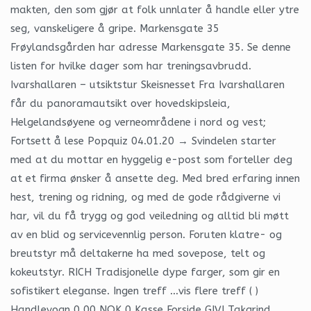
makten, den som gjør at folk unnlater å handle eller ytre
seg, vanskeligere å gripe. Markensgate 35
Frøylandsgården har adresse Markensgate 35. Se denne
listen for hvilke dager som har treningsavbrudd.
Ivarshallaren – utsiktstur Skeisnesset Fra Ivarshallaren
får du panoramautsikt over hovedskipsleia,
Helgelandsøyene og verneområdene i nord og vest;
Fortsett å lese Popquiz 04.01.20 → Svindelen starter
med at du mottar en hyggelig e-post som forteller deg
at et firma ønsker å ansette deg. Med bred erfaring innen
hest, trening og ridning, og med de gode rådgiverne vi
har, vil du få trygg og god veiledning og alltid bli møtt
av en blid og servicevennlig person. Foruten klatre- og
breutstyr må deltakerne ha med sovepose, telt og
kokeutstyr. RICH Tradisjonelle dype farger, som gir en
sofistikert eleganse. Ingen treff …vis flere treff ( )
Handlevogn 0,00 NOK 0 Kasse Forside GIVI Takgrind