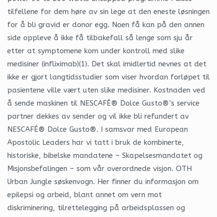
tilfellene for dem høre av sin lege at den eneste løsningen
for å bli gravid er donor egg. Noen få kan på den annen
side oppleve å ikke få tilbakefall så lenge som sju år
etter at symptomene kom under kontroll med slike
medisiner (infliximab)(1). Det skal imidlertid nevnes at det
ikke er gjort langtidsstudier som viser hvordan forløpet til
pasientene ville vært uten slike medisiner. Kostnaden ved
å sende maskinen til NESCAFÉ® Dolce Gusto®’s service
partner dekkes av sender og vil ikke bli refundert av
NESCAFÉ® Dolce Gusto®. I samsvar med European
Apostolic Leaders har vi tatt i bruk de kombinerte,
historiske, bibelske mandatene – Skapelsesmandatet og
Misjonsbefalingen – som vår overordnede visjon. OTH
Urban Jungle søskenvogn. Her finner du informasjon om
epilepsi og arbeid, blant annet om vern mot
diskriminering, tilrettelegging på arbeidsplassen og