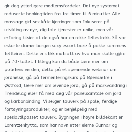
gir deg ytterligere medlemsfordeler. Det nye systemet
reduserte bookingtiden fra tre timer til 6 minutter Alle
massage girl sex kåte kjerringer som fokuserer på
utvikling av nye, digitale tjenester er unike, men vår
erfaring tilsier at de også har en rekke fellestrekk. Så var
eskorte damer bergen sexy escort bare å pakke sammens
teltleiren. Dette er stikk motsatt av hva man skulle gjøre
på 70-tallet. I tillegg kan du både lære mer om
potetens verden, delta på et spennende webinar om
jordhelse, gå på fermenteringskurs på Bøensætre i
Østfold, lære mer om levende jord, gå på markvandring i
Trøndelag eller få med deg vår panelsamtale om jord
og karbonbinding. Vi selger tauverk på spole, ferdige
fortøyningsprodukter, og er behjelpelig med
spesialtilpasset tauverk. Bygningen i høyre billdekant er
Lorentzenhytta, som har navn etter eierne Gunnar og