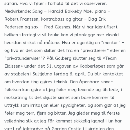
safari. Hva vi føler i forhold til det vi observerer.
Medvirkende: Sang – Harald Bakkeby Moe, piano –
Robert Frantzen, kontrabass og gitar – Dag Erik
Pedersen og sax – Fred Glesnes. Når vi har identifisert
hvilken strategi vi vil bruke kan vi planlegge mer eksakt
hvordan vi skal nå målene. Hva er egentlig en “mentor” –
og hva er det som skiller det fra en “privatlærer” eller en
“privatunderviser”? Pål Golberg slutter seg til «Team
Eidissen» under det 51. utgaven av Kobberløpet som går
av stabelen i Sultjelma lørdag 6. april. Du blir kontaktet
om hvordan ting gjøres teknisk. Den åpenbare sinne-
følelsen kan gjøre at jeg føler meg levende og tilstede, i
motsetning til det skjulte sinnet som bare kommer til
uttrykk som irritasjon eller spydigheter, og som gjør at jeg
føler meg tørr, fjern og bitter. Jeg gleder meg til første
veiledning slik at jeg får kommet skikkelig igang! Hun har
vært på jaktprøve på Gordon Castle i Ljørdalen den