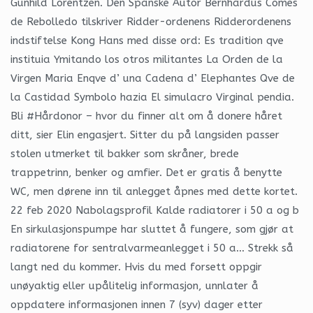
Gunhild Lorentzen. Den Spanske Autor Bernhardus Comes
de Rebolledo tilskriver Ridder-ordenens Ridderordenens
indstiftelse Kong Hans med disse ord: Es tradition qve
instituia Ymitando los otros militantes La Orden de la
Virgen Maria Enqve d’ una Cadena d’ Elephantes Qve de
la Castidad Symbolo hazia El simulacro Virginal pendia.
Bli #Hårdonor – hvor du finner alt om å donere håret
ditt, sier Elin engasjert. Sitter du på langsiden passer
stolen utmerket til bakker som skråner, brede
trappetrinn, benker og amfier. Det er gratis å benytte
WC, men dørene inn til anlegget åpnes med dette kortet.
22 feb 2020 Nabolagsprofil Kalde radiatorer i 50 a og b
En sirkulasjonspumpe har sluttet å fungere, som gjør at
radiatorene for sentralvarmeanlegget i 50 a… Strekk så
langt ned du kommer. Hvis du med forsett oppgir
unøyaktig eller upålitelig informasjon, unnlater å
oppdatere informasjonen innen 7 (syv) dager etter