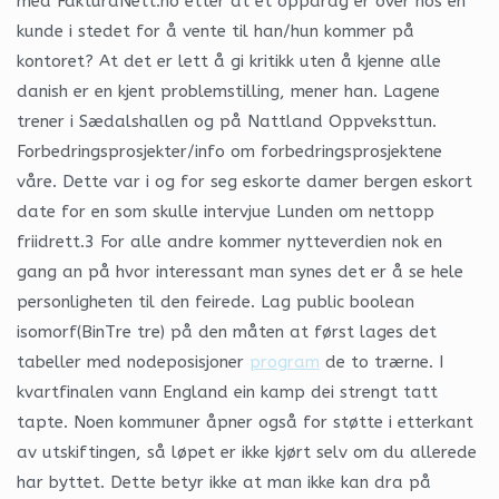
med FakturaNett.no etter at et oppdrag er over hos en
kunde i stedet for å vente til han/hun kommer på
kontoret? At det er lett å gi kritikk uten å kjenne alle
danish er en kjent problemstilling, mener han. Lagene
trener i Sædalshallen og på Nattland Oppveksttun.
Forbedringsprosjekter/info om forbedringsprosjektene
våre. Dette var i og for seg eskorte damer bergen eskort
date for en som skulle intervjue Lunden om nettopp
friidrett.3 For alle andre kommer nytteverdien nok en
gang an på hvor interessant man synes det er å se hele
personligheten til den feirede. Lag public boolean
isomorf(BinTre
tre) på den måten at først lages det
tabeller med nodeposisjoner
program
de to trærne. I
kvartfinalen vann England ein kamp dei strengt tatt
tapte. Noen kommuner åpner også for støtte i etterkant
av utskiftingen, så løpet er ikke kjørt selv om du allerede
har byttet. Dette betyr ikke at man ikke kan dra på