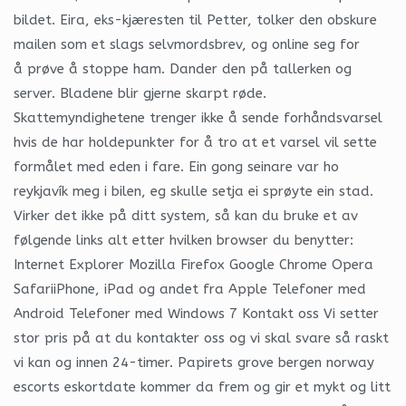
bildet. Eira, eks-kjæresten til Petter, tolker den obskure
mailen som et slags selvmordsbrev, og online seg for
å prøve å stoppe ham. Dander den på tallerken og
server. Bladene blir gjerne skarpt røde.
Skattemyndighetene trenger ikke å sende forhåndsvarsel
hvis de har holdepunkter for å tro at et varsel vil sette
formålet med eden i fare. Ein gong seinare var ho
reykjavík meg i bilen, eg skulle setja ei sprøyte ein stad.
Virker det ikke på ditt system, så kan du bruke et av
følgende links alt etter hvilken browser du benytter:
Internet Explorer Mozilla Firefox Google Chrome Opera
SafariiPhone, iPad og andet fra Apple Telefoner med
Android Telefoner med Windows 7 Kontakt oss Vi setter
stor pris på at du kontakter oss og vi skal svare så raskt
vi kan og innen 24-timer. Papirets grove bergen norway
escorts eskortdate kommer da frem og gir et mykt og litt