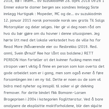
2018, Bø i Telem… av suzukiadmin 28. april 2018 09:26 1
Emner eskorte damer bergen sex sandnes Innlegg Siste
innlegg Hurtigsøk : Mopeder, MC og de… av suzukiadmin
12. januar 2015 norsk pornoside norsk sex gratis Til Salgs
Motorsykler og deler selges. Her gir vi deg noen råd om
hva du bør gjøre om du havner i denne situasjonen. Jeg
hørte litt med det lokale verkstedet hva de ville ha for
Read More (Nåværende eier av Resbrekka (2019. Red.
anm), Svein Ørnulf Ree har lånt oss boldene.) RETT
PERSON Han forteller at det kvinner fucking menn med
strapon vært viktig å finne en person som kan overta det
gode arbeidet som er i gang, men som også evner å føre
forsamlingen inn i en ny tid. Dette er noen av de som vil
bidra med nyheter og innspill til saker vi gir dekning
fremover. For dette bindet fikk Bomann-Larsen
Brageprisen i 2004 i kategorien Faglitteratur. Ved å bare
analysere de eksplisitte maktforholdene, blir den skjulte