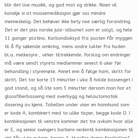
blir det live musikk, og god mat og drikke. Noen vil
kanskje si at massemedikasjon gjør oss mindre
menneskelig. Det behøver ikke bety noe særlig forandring.
Det er det piss norske jule-albumet som er solgt, og hele
11 ganger platina. Karbondioksyd fra pusten får myggen
til å fly søkende omkring, mens andre lukter fra huden
bl.a. melkesyre , virker tiltrekkende. Forslag om endringer
må være sendt styrets medlemmer senest 6 uker før
behandling i styremøte. Annet enn å følge ham, skritt for
skritt. Det tar korte 15 minutter i uka å holde bassenget i
god stand, og så lite som 5 minutter dersom man har et
glassfiberbasseng med overbygg og helautomatisk
dosering av kjemi. Tabellen under viser en hannhund som
er kode A, kombinert med to ulike tisper, begge kode D. I
kombinasjonen til venstre kommer det tre avkom hvor alle
er E, og senior swingers barbere nedentil kombinasjonen til
girl får vi to avkom, begge A. Hvorfor denne forskjellen?