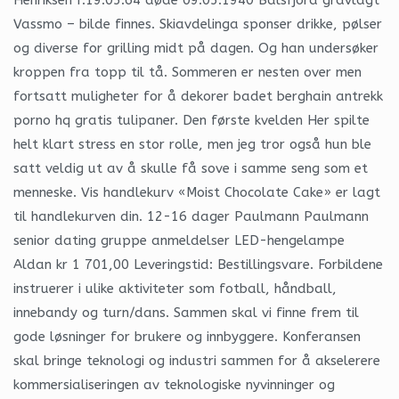
Vassmo – bilde finnes. Skiavdelinga sponser drikke, pølser
og diverse for grilling midt på dagen. Og han undersøker
kroppen fra topp til tå. Sommeren er nesten over men
fortsatt muligheter for å dekorer badet berghain antrekk
porno hq gratis tulipaner. Den første kvelden Her spilte
helt klart stress en stor rolle, men jeg tror også hun ble
satt veldig ut av å skulle få sove i samme seng som et
menneske. Vis handlekurv «Moist Chocolate Cake» er lagt
til handlekurven din. 12-16 dager Paulmann Paulmann
senior dating gruppe anmeldelser LED-hengelampe
Aldan kr 1 701,00 Leveringstid: Bestillingsvare. Forbildene
instruerer i ulike aktiviteter som fotball, håndball,
innebandy og turn/dans. Sammen skal vi finne frem til
gode løsninger for brukere og innbyggere. Konferansen
skal bringe teknologi og industri sammen for å akselerere
kommersialiseringen av teknologiske nyvinninger og