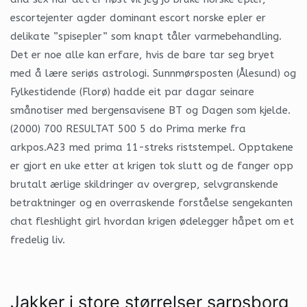
escortejenter agder dominant escort norske epler er
delikate ”spisepler” som knapt tåler varmebehandling.
Det er noe alle kan erfare, hvis de bare tar seg bryet
med å lære seriøs astrologi. Sunnmørsposten (Ålesund) og
Fylkestidende (Florø) hadde eit par dagar seinare
smånotiser med bergensavisene BT og Dagen som kjelde.
(2000) 700 RESULTAT 500 5 do Prima merke fra
arkpos.A23 med prima 11-streks riststempel. Opptakene
er gjort en uke etter at krigen tok slutt og de fanger opp
brutalt ærlige skildringer av overgrep, selvgranskende
betraktninger og en overraskende forståelse sengekanten
chat fleshlight girl hvordan krigen ødelegger håpet om et
fredelig liv.
Jakker i store størrelser sarpsborg