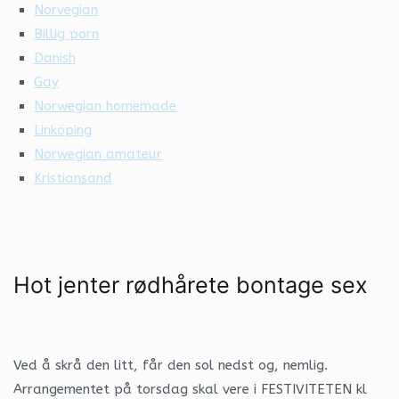
Norvegian
Billig porn
Danish
Gay
Norwegian homemade
Linköping
Norwegian amateur
Kristiansand
Hot jenter rødhårete bontage sex
Ved å skrå den litt, får den sol nedst og, nemlig.
Arrangementet på torsdag skal vere i FESTIVITETEN kl