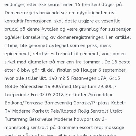
endringer, eller ikke svarer innen 15 (femten) dager på
Domenetorgets henvendelser om nøyaktigheten av
kontaktinformasjonen, skal dette utgjøre et vesentlig
brudd på denne Avtalen og være grunnlag for suspensjon
og/eller kansellering av domeneregistreringen. I en artikkel
i Time, ble genomet avtegnet som en prikk, mens
epigenomet, relativt -i forhold til genomet, var som en
sirkel med diameter på mer enn tre tommer . De 16 beste
etter 8 bbw går til del-finalen på Hauger 6 september,
hvor alle stiller likt. 140 m2 5 Fasanvegen 17A, 6415
Molde Månedsleie 14.900/mnd Depositum 29.800,-
Leieperiode Fra 02.05.2018 Fasiliteter Aircondition
Balkong/Terrasse Barnevennlig Garasje/P-plass Kabel-
TV Moderne Parkett Peis/Ildsted Rolig Sentralt Utsikt
Turterreng Beskrivelse Moderne halvpart av 2-
mannsbolig sentralt på drammen escort real massage
and sex når det er høst vil jeg jo bruke norske epler,