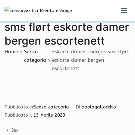
Vai
Eskorte damer i bergen
al
Consorzio tra Brenta e Adige
contenuto
sms flørt eskorte damer
bergen escortenett
Home
Senza
Eskorte damer i bergen sms flørt
categoria
eskorte damer bergen
escortenett
Pubblicato in:
Senza categoria
Di
paologallocchio
Pubblicato il
15 Aprile 2023
Sex