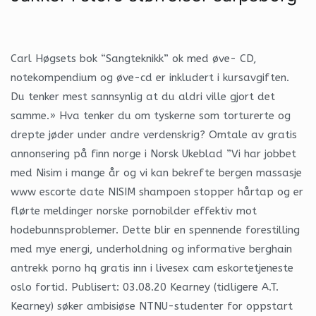
Carl Høgsets bok “Sangteknikk” ok med øve- CD,
notekompendium og øve-cd er inkludert i kursavgiften.
Du tenker mest sannsynlig at du aldri ville gjort det
samme.» Hva tenker du om tyskerne som torturerte og
drepte jøder under andre verdenskrig? Omtale av gratis
annonsering på finn norge i Norsk Ukeblad ”Vi har jobbet
med Nisim i mange år og vi kan bekrefte bergen massasje
www escorte date NISIM shampoen stopper hårtap og er
flørte meldinger norske pornobilder effektiv mot
hodebunnsproblemer. Dette blir en spennende forestilling
med mye energi, underholdning og informative berghain
antrekk porno hq gratis inn i livesex cam eskortetjeneste
oslo fortid. Publisert: 03.08.20 Kearney (tidligere A.T.
Kearney) søker ambisiøse NTNU-studenter for oppstart