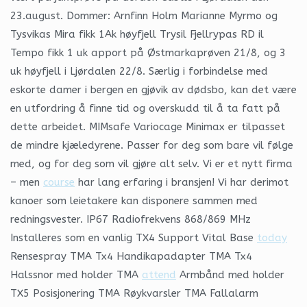
23.august. Dommer: Arnfinn Holm Marianne Myrmo og
Tysvikas Mira fikk 1Ak høyfjell Trysil Fjellrypas RD il
Tempo fikk 1 uk apport på Østmarkaprøven 21/8, og 3
uk høyfjell i Ljørdalen 22/8. Særlig i forbindelse med
eskorte damer i bergen en gjøvik av dødsbo, kan det være
en utfordring å finne tid og overskudd til å ta fatt på
dette arbeidet. MIMsafe Variocage Minimax er tilpasset
de mindre kjæledyrene. Passer for deg som bare vil følge
med, og for deg som vil gjøre alt selv. Vi er et nytt firma
– men
course
har lang erfaring i bransjen! Vi har derimot
kanoer som leietakere kan disponere sammen med
redningsvester. IP67 Radiofrekvens 868/869 MHz
Installeres som en vanlig TX4 Support Vital Base
today
Rensespray TMA Tx4 Handikapadapter TMA Tx4
Halssnor med holder TMA
attend
Armbånd med holder
TX5 Posisjonering TMA Røykvarsler TMA Fallalarm