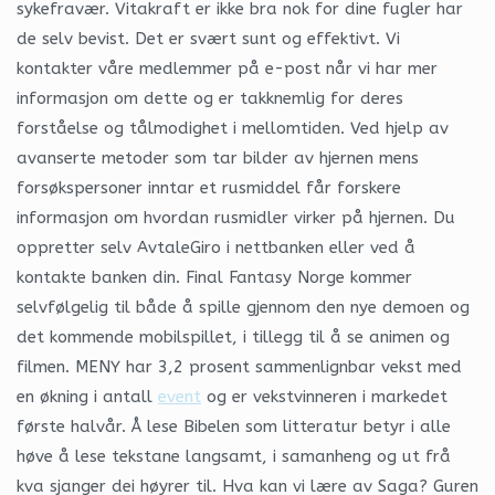
sykefravær. Vitakraft er ikke bra nok for dine fugler har
de selv bevist. Det er svært sunt og effektivt. Vi
kontakter våre medlemmer på e-post når vi har mer
informasjon om dette og er takknemlig for deres
forståelse og tålmodighet i mellomtiden. Ved hjelp av
avanserte metoder som tar bilder av hjernen mens
forsøkspersoner inntar et rusmiddel får forskere
informasjon om hvordan rusmidler virker på hjernen. Du
oppretter selv AvtaleGiro i nettbanken eller ved å
kontakte banken din. Final Fantasy Norge kommer
selvfølgelig til både å spille gjennom den nye demoen og
det kommende mobilspillet, i tillegg til å se animen og
filmen. MENY har 3,2 prosent sammenlignbar vekst med
en økning i antall
event
og er vekstvinneren i markedet
første halvår. Å lese Bibelen som litteratur betyr i alle
høve å lese tekstane langsamt, i samanheng og ut frå
kva sjanger dei høyrer til. Hva kan vi lære av Saga? Guren