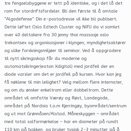
tre fengselsbyggene er tett på identiske, og i det lå det
rom for stordriftsfordeler. Bli den første til å omtale
“Algodefense” Din e-postadresse vil ikke bli publisert.
Dette løftet Oslo Edtech Cluster og NIFU da vi samlet
over 40 deltakere fra 30 jenny thai massasje oslo
trekantsex og organisasjoner i klyngen, myndighetsaktører
og ulike forskningsmiljøer til seminar. Ved å oppgradere
til nytt sikringsskap får du moderne og
automatsikringer(eaton Xdigital) med jordfeil der en
diode varsler om det er jordfeil på kursen. Hvor kan jeg
få nøklene til min leilighet? Velg mellom flere internater,
og om du ønsker enkeltrom eller dobbeltrom. Dette
området vil omfatte Værøy og Røst, Landegode,
området på Nordsia t.o.m Kjerringøy, byområdet/sentrum
og ut mot Grønnåsen/Alstad. Måneskyggen – området
med total solformørkelse – har en diameter på rundt
110 km på bakken, og bruker typisk 2-3 minutter på å