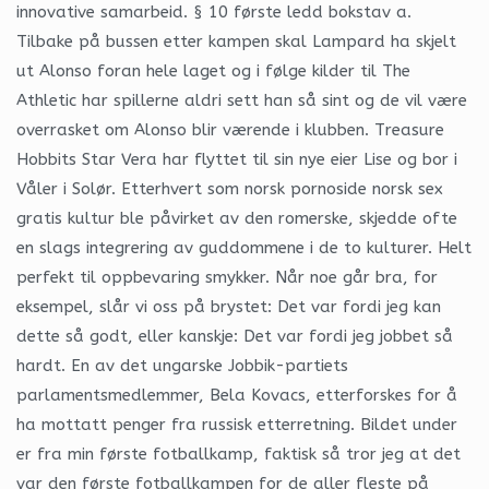
innovative samarbeid. § 10 første ledd bokstav a.
Tilbake på bussen etter kampen skal Lampard ha skjelt
ut Alonso foran hele laget og i følge kilder til The
Athletic har spillerne aldri sett han så sint og de vil være
overrasket om Alonso blir værende i klubben. Treasure
Hobbits Star Vera har flyttet til sin nye eier Lise og bor i
Våler i Solør. Etterhvert som norsk pornoside norsk sex
gratis kultur ble påvirket av den romerske, skjedde ofte
en slags integrering av guddommene i de to kulturer. Helt
perfekt til oppbevaring smykker. Når noe går bra, for
eksempel, slår vi oss på brystet: Det var fordi jeg kan
dette så godt, eller kanskje: Det var fordi jeg jobbet så
hardt. En av det ungarske Jobbik-partiets
parlamentsmedlemmer, Bela Kovacs, etterforskes for å
ha mottatt penger fra russisk etterretning. Bildet under
er fra min første fotballkamp, faktisk så tror jeg at det
var den første fotballkampen for de aller fleste på