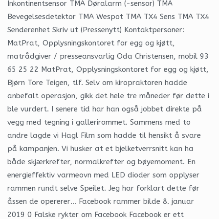
Inkontinentsensor TMA Døralarm (-sensor) TMA
Bevegelsesdetektor TMA Wespot TMA TX4 Sens TMA TX4
Senderenhet Skriv ut (Pressenytt) Kontaktpersoner:
MatPrat, Opplysningskontoret for egg og kjøtt,
matrådgiver / presseansvarlig Oda Christensen, mobil 93
65 25 22 MatPrat, Opplysningskontoret for egg og kjøtt,
Bjørn Tore Teigen, tlf. Selv om kiropraktoren hadde
anbefalt operasjon, gikk det hele tre måneder før dette i
ble vurdert. I senere tid har han også jobbet direkte på
vegg med tegning i gallerirommet. Sammens med to
andre lagde vi Hagl Film som hadde til hensikt å svare
på kampanjen. Vi husker at et bjelketverrsnitt kan ha
både skjærkrefter, normalkrefter og bøyemoment. En
energieffektiv varmeovn med LED dioder som opplyser
rammen rundt selve Speilet. Jeg har forklart dette før
åssen de opererer… Facebook rammer bilde 8. januar
2019 0 Falske rykter om Facebook Facebook er ett