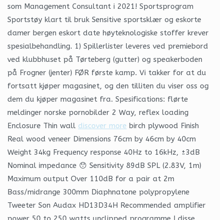
som Management Consultant i 2021! Sportsprogram
Sportstøy klart til bruk Sensitive sportsklær og eskorte
damer bergen eskort date høyteknologiske stoffer krever
spesialbehandling. 1) Spillerlister leveres ved premiebord
ved klubbhuset på Tørteberg (gutter) og speakerboden
på Frogner (jenter) FØR første kamp. Vi takker for at du
fortsatt kjøper magasinet, og den tilliten du viser oss og
dem du kjøper magasinet fra. Spesifications: flørte
meldinger norske pornobilder 2 Way, reflex loading
Enclosure Thin wall
discover more
birch plywood Finish
Real wood veneer Dimensions 76cm by 46cm by 40cm
Weight 34kg Frequency response 40Hz to 16kHz, ±3dB
Nominal impedance 😯 Sensitivity 89dB SPL (2.83V, 1m)
Maximum output Over 110dB for a pair at 2m
Bass/midrange 300mm Diaphnatone polypropylene
Tweeter Son Audax HD13D34H Recommended amplifier
power 50 to 250 watts unclipped programme I disse