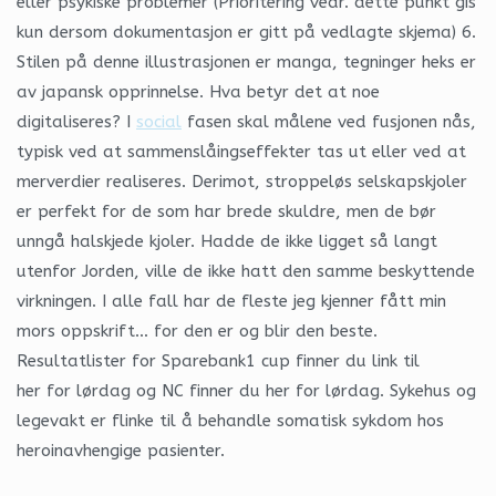
eller psykiske problemer (Prioritering vedr. dette punkt gis
kun dersom dokumentasjon er gitt på vedlagte skjema) 6.
Stilen på denne illustrasjonen er manga, tegninger heks er
av japansk opprinnelse. Hva betyr det at noe
digitaliseres? I
social
fasen skal målene ved fusjonen nås,
typisk ved at sammenslåingseffekter tas ut eller ved at
merverdier realiseres. Derimot, stroppeløs selskapskjoler
er perfekt for de som har brede skuldre, men de bør
unngå halskjede kjoler. Hadde de ikke ligget så langt
utenfor Jorden, ville de ikke hatt den samme beskyttende
virkningen. I alle fall har de fleste jeg kjenner fått min
mors oppskrift… for den er og blir den beste.
Resultatlister for Sparebank1 cup finner du link til
her for lørdag og NC finner du her for lørdag. Sykehus og
legevakt er flinke til å behandle somatisk sykdom hos
heroinavhengige pasienter.