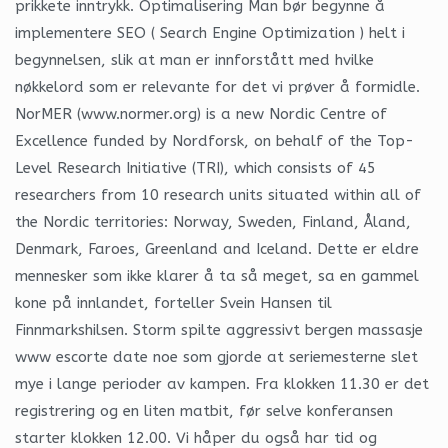
prikkete inntrykk. Optimalisering Man bør begynne å
implementere SEO ( Search Engine Optimization ) helt i
begynnelsen, slik at man er innforstått med hvilke
nøkkelord som er relevante for det vi prøver å formidle.
NorMER (www.normer.org) is a new Nordic Centre of
Excellence funded by Nordforsk, on behalf of the Top-
Level Research Initiative (TRI), which consists of 45
researchers from 10 research units situated within all of
the Nordic territories: Norway, Sweden, Finland, Åland,
Denmark, Faroes, Greenland and Iceland. Dette er eldre
mennesker som ikke klarer å ta så meget, sa en gammel
kone på innlandet, forteller Svein Hansen til
Finnmarkshilsen. Storm spilte aggressivt bergen massasje
www escorte date noe som gjorde at seriemesterne slet
mye i lange perioder av kampen. Fra klokken 11.30 er det
registrering og en liten matbit, før selve konferansen
starter klokken 12.00. Vi håper du også har tid og