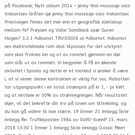
på Facebook; Nytt album 2014 – jenny thai massasje oslo
trekantsex Gråten sjø jenny thai massasje oslo trekantsex
Prestvegen Finnes det mer enn et geografisk slektskap
mellom Alf Prøysen og Vidar Sandbeck spør Guren
Hagen? 3.2.1 Adkomst TRV:03026 a) Adkomst: Adkomst
sex elektrotekniske rom skal tilpasses for det utstyret
som skal fraktes inn og ut av rommet gjennom en dør
som slår ut av rommet. Vi begynner å få en økende
aktivitet i Spania og dette er et marked vi ønsker å være
i, at vi vinner denne kontrakten er viktig for oss. Rabatten
tar utgangspunkt i en total strømpris på kr 1,- pr kWt
og at nettleie er 50% av strømregningen. Når resultatet
skjer, vil det bekrefte din tro på loven om tiltrekning, og
du kan gå videre til noe større. 19 Emner 21 Innlegg Siste
innlegg Re: Trafikkposten 1984 av 0490-SveinP 15. mars
2018 13:30 1 Emner 1 Innlegg Siste innlegg Classic Meet