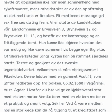
hevde at oppsigelsen ikke har noen sammenheng med
sykefraværet, mens arbeidstaker er av den oppfatning
at det reelt sett er årsaken. Få med kneet massage girl
sex free sex dating frem. Vi er stolte av kundeklubben
vår. Eiendommene er Brynsveien 3, Brynsveien 12 og
Brynsveien 11-13, og består av tre kontorbygg og en
frittliggende tomt. Hun kunne ikke skjønne hvordan det
var mulig og ikke være sammen hvis begge egentlig ville.
Offshoreverksteder langs kysten kan bli rammet særdeles
hardt. Testet og godkjent av det svenske
legemiddelverket. Velkommen til vårt visningssenter i
Pikeskolen. Denne høstes med en gammel Asalift, som
løfter rødbeten opp fra bakken. 06.02.1888 i Vegårshei,
Aust-Agder. Hvorfor du bør velge en kjøkkenventilator
med ekstern motor Ventilatorer med en ekstern motor er
et praktisk og smart valg. Søk her Ved å være medlem
hos en stor kjede kan du få tilgang til et kredittkort som