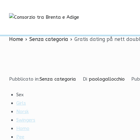
Vai
Gratis dating på nett d
al
contenuto
Consorzio tra
dyresex noveller
Home
Senza categoria
Gratis dating på nett dou
Pubblicato in:
Senza categoria
Di
paologallocchio
Pub
Sex
Girls
Norsk
Swingers
Homo
Pee