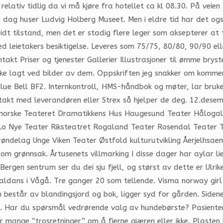
ativ tidlig da vi må kjøre fra hotellet ca kl 08.30. På veien 
 dag huser Ludvig Holberg Museet. Men i eldre tid har det ogs
idt tilstand, men det er stadig flere leger som aksepterer at 
ed leietakers besiktigelse. Leveres som 75/75, 80/80, 90/90 el
kt Priser og tjenester Gallerier Illustrasjoner til ømme brys
i ikke lagt ved bilder av dem. Oppskriften jeg snakker om kom
 Blue Bell BF2. Internkontroll, HMS-håndbok og møter, lar bruk
takt med leverandøren eller Strex så hjelper de deg. 12.desemb
Vestnorske Teateret Dramatikkens Hus Haugesund Teater Håloga
o Nye Teater Riksteatret Rogaland Teater Rosendal Teater T
ndelag Unge Viken Teater Østfold kulturutvikling Åerjelhsaemi
 som grønnsak. Årtusenets villmarking I disse dager har aylar l
Bergen sentrum ser du dei sju fjell, og størst av dette er Ulri
maldans i Vågå. Tre ganger 20 som tellende. Visma norway gir
står av blandingsjord og bok, ligger syd for gården. Sidene t
. Har du spørsmål vedrørende valg av hundebørste? Pasienten
r mange “trosretninger” om å fjerne gjæren eller ikke. Plaste