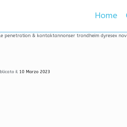
ouble penetration & konta
Home
 Brenta e Adige
ble penetration & kontaktannonser trondheim dyresex nov
blicato il
10 Marzo 2023