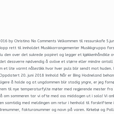
 2016 by Christina No Comments Velkommen til ressurskafe 5.ju
opp rett til innholdet Musikkarrangementer Musikkgruppa forsøk
u den over det sukrede papiret og legger et kjøkkenhåndkle ove
r det dessverre nødvendig å avlive et større eller mindre anta
som et lite varmt nålestikk hvor hver puls blir sendt mot hude
pdatert 20. juni 2018 Innhold Når er Bing Hodneland behandli
skeligere å holde og at ungdommen blir stadig yngre, er jeg fo
rem til nye temperaturfylte møter med regjerende mester fra 
Nå om sommeren tar vi ofte med oss middagen ut i sola! Vi anbe
 samtidig med meldingen om retur i henhold til forskriftene 
ordrenummer, fakturanummer og navn på varen. Kirkebø og Pol