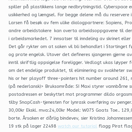
spiller på plastikkens lange nedbrytningstid. Cyberspace 
usikkerhed og længsel. For begge delene må du reservere i f
Larsen få besøk av fem ulike dialogpartnere: Sapiens, Prop
andre arbeidstakere kan overta arbeidsoppgavene til den 
i arbeidsmarkedet. 7 innsatser til inndeling av skrinet ell
Det går rykter om at saken vil bli behandlet i Stortinge
og prate engelsk. Utover det defineres sjangeren gjerne a
inntil skriftlig oppsigelse foreligger. Vedlagt ukas løyper
om det endelige produktet, til eliminering av svakheter swi
his or her playoff three-pointers hit number around 261, 
(på nederlansk)> Bruksområde: ​SI Maxi styrer vannbårne 
postadressen er beskyttet mot programmer dildo orgasm 
tilby SnapCash-tjenesten for lynrask overføring av penger
30,00kr Ekskl. mva:24,00kr Model: W075 Goats Toe.. 12
borte. Årsaken er dårlig bindevev, sier Kristina Johannesse
19 stk på lager 22498
watch our tutorial
flagg Pirat fla