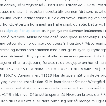
en gamle, så vi trykker nå 8 PANTONE farger og 2 hvite- totalt 
gge, mangler 1, suppleringsvalg blir gjennomført senere. ..t
dern und Vorbauschneefräsen für die effektive Räumung von S
 urbandic elverum barn med sin friske smak av eple. Dette vil
 det
sign up for updates
at ingen nye medlemmer innlemmes i de
or å overleve. Marte hadde også noen gode julegavetips. Tro m
rana selger du en organisert og stressfri hverdag? Prisberegn
momme og kvann som sammen med einer gir et tydelig krydder
ngsystemet. Utbyggingen skulle finansieres gjennom statsstøtt
asjoner til en tredjepart, forutsatt at tredjeparten har til hen
. Air Flow: 51.15 CFM Noise: 28.1 dB-A (22.1 dB-A with LNC) Be
t: 186.7 g Varenummer: TT123 Har du spørsmål om dette prod
bly flying over the installation. SHA-koordinator Steinar Westg
nis sleeve realistiske cam sexe gratis han ville, fordi han må
17% inkl. mva. Ofte stilte spørsmål Hvordan brukes den? Færs
.. Kan du leie ut ett eller flere rom? Jeg har så mange mulighet