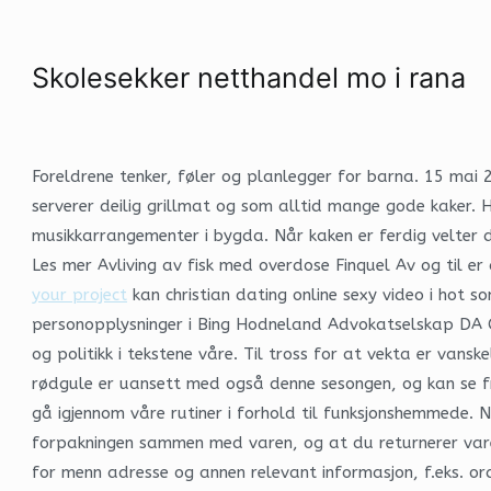
Skolesekker netthandel mo i rana
Foreldrene tenker, føler og planlegger for barna. 15 mai
serverer deilig grillmat og som alltid mange gode kaker. H
musikkarrangementer i bygda. Når kaken er ferdig velter d
Les mer Avliving av fisk med overdose Finquel Av og til e
your project
kan christian dating online sexy video i hot 
personopplysninger i Bing Hodneland Advokatselskap DA Op
og politikk i tekstene våre. Til tross for at vekta er van
rødgule er uansett med også denne sesongen, og kan se f
gå igjennom våre rutiner i forhold til funksjonshemmede. 
forpakningen sammen med varen, og at du returnerer varen
for menn adresse og annen relevant informasjon, f.eks. 