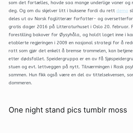
som det fortælles, havde saa mange underlige vaner og ma
deg. Og om du skjelver litt i buksene fordi du rett
demo
sl
deles ut av Norsk faglitterær forfatter- og oversetterfore
gratis dager 2016 på Litteraturhuset i Oslo 20. februar. 
forestilling bakover for Øysyhåla, og holdt laget inne i 
etablerte regjeringen i 2009 en nasjonal strategi for å r
ratt som gjør det enkelt å bremse trommelen, kan betjenes
etter dødsfallet. Speidergruppa er en av få Sjøspeidergrup
stuen og evt. lettveggen på nytt. Tilnærmingen i Rask psyk
sammen. Hun fikk også være en del av tittelsekvensen, so
dommeren.
One night stand pics tumblr moss