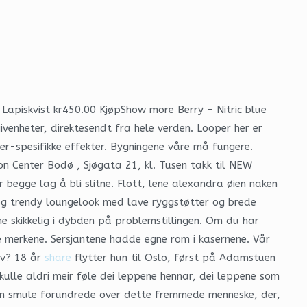
 Lapiskvist kr450.00 KjøpShow more Berry – Nitric blue
nheter, direktesendt fra hele verden. Looper her er
per-spesifikke effekter. Bygningene våre må fungere.
mon Center Bodø , Sjøgata 21, kl. Tusen takk til NEW
egge lag å bli slitne. Flott, lene alexandra øien naken
 og trendy loungelook med lave ryggstøtter og brede
mme skikkelig i dybden på problemstillingen. Om du har
ente merkene. Sersjantene hadde egne rom i kasernene. Vår
lv? 18 år
share
flytter hun til Oslo, først på Adamstuen
skulle aldri meir føle dei leppene hennar, dei leppene som
 en smule forundrede over dette fremmede menneske, der,