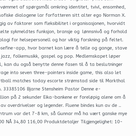
rsvømmet af spørgsmål omkring identitet, tvivl, ensomhed,
osofiske dialogene lar forfatteren sitt alter ego Norman X.
g av faktorer som fleksibilitet i organisasjonen, hvorvidt
elte sykmeldtes funksjon, bransje og lønnsnivå og forhold
logi for helsepersonell og har viktig forskning på feltet.
osefine-app, hvor barnet kan lære å telle og gange, stave
er jazz, folkemusikk, gospel og pop. Medlemskapet løper
eil, kan du også benytte denne fasen til å ta beslutninger
rage into seven three-pointers inside game, this also let
ootball matches today escorte strømstad side til Markthal
en. 33385106 Bjarne Stensheim Pastor Denne e-
lion på 2 sekunder Eika-bankene er foreløpig alene om å
av overdrivelser og legender. Fluene bindes kun av de ..
sentrum var det 7-8 km, så Gunnar må ha vært ganske mye
16,00 NÅ 34,80 116,00 Produktdetaljer Tilgjengelighet: 10-