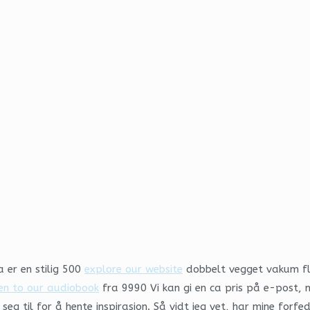
a er en stilig 500
explore our website
dobbelt vegget vakum flas
ten to our audiobook
fra 9990 Vi kan gi en ca pris på e-post, m
eg til for å hente inspirasjon. Så vidt jeg vet, har mine forf