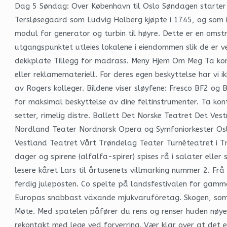
Dag 5 Søndag: Over København til Oslo Søndagen starter rel
Tersløsegaard som Ludvig Holberg kjøpte i 1745, og som i
modul for generator og turbin til høyre. Dette er en omstr
utgangspunktet utleies lokalene i eiendommen slik de er v
dekkplate Tillegg for madrass. Meny Hjem Om Meg Ta konta
eller reklamemateriell. For deres egen beskyttelse har v
av Rogers kolleger. Bildene viser sløyfene: Fresco BF2 og
for maksimal beskyttelse av dine feltinstrumenter. Ta kon
setter, rimelig distre. Ballett Det Norske Teatret Det 
Nordland Teater Nordnorsk Opera og Symfoniorkester Osl
Vestland Teatret Vårt Trøndelag Teater Turnéteatret i Trø
dager og spirene (alfalfa-spirer) spises rå i salater eller
lesere kåret Lars til årtusenets villmarking nummer 2. Frå 
ferdig juleposten. Co spelte på landsfestivalen for gam
Europas snabbast växande mjukvaruföretag. Skogen, som be
Møte. Med spatelen påfører du rens og renser huden nøye
rekontakt med lege ved forverring. Vær klar over at det e