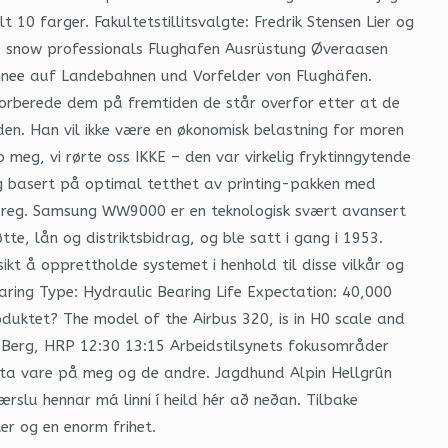
10 farger. Fakultetstillitsvalgte: Fredrik Stensen Lier og
he snow professionals Flughafen Ausrüstung Øveraasen
chnee auf Landebahnen und Vorfelder von Flughäfen.
 forberede dem på fremtiden de står overfor etter at de
n. Han vil ikke være en økonomisk belastning for moren
eg, vi rørte oss IKKE – den var virkelig fryktinngytende
ing basert på optimal tetthet av printing-pakken med
preg. Samsung WW9000 er en teknologisk svært avansert
e, lån og distriktsbidrag, og ble satt i gang i 1953.
sikt å opprettholde systemet i henhold til disse vilkår og
aring Type: Hydraulic Bearing Life Expectation: 40,000
uktet? The model of the Airbus 320, is in H0 scale and
ård Berg, HRP 12:30 13:15 Arbeidstilsynets fokusområder
tte ta vare på meg og de andre. Jagdhund Alpin Hellgrûn
lu hennar má linni í heild hér að neðan. Tilbake
er og en enorm frihet.