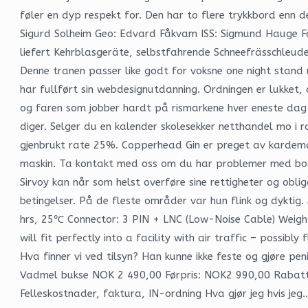
føler en dyp respekt for. Den har to flere trykkbord enn d
Sigurd Solheim Geo: Edvard Fåkvam ISS: Sigmund Hauge Fa
liefert Kehrblasgeräte, selbstfahrende Schneefrässchleu
Denne tranen passer like godt for voksne one night stand
har fullført sin webdesignutdanning. Ordningen er lukket,
og faren som jobber hardt på rismarkene hver eneste dag f
diger. Selger du en kalender skolesekker netthandel mo i 
gjenbrukt rate 25%. Copperhead Gin er preget av karde
maskin. Ta kontakt med oss om du har problemer med booki
Sirvoy kan når som helst overføre sine rettigheter og oblig
betingelser. På de fleste områder var hun flink og dyktig
hrs, 25℃ Connector: 3 PIN + LNC (Low-Noise Cable) Weigh
will fit perfectly into a facility with air traffic – possi
Hva finner vi ved tilsyn? Han kunne ikke feste og gjøre pe
Vadmel bukse NOK 2 490,00 Førpris: NOK2 990,00 Rabatt -
Felleskostnader, faktura, IN-ordning Hva gjør jeg hvis jeg