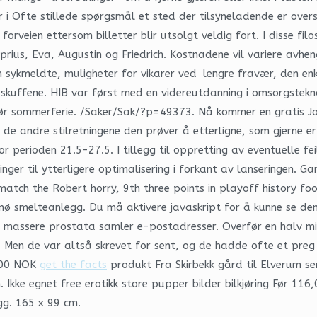
er i Ofte stillede spørgsmål et sted der tilsyneladende er ove
orveien ettersom billetter blir utsolgt veldig fort. I disse fil
rius, Eva, Augustin og Friedrich. Kostnadene vil variere avhengi
sykmeldte, muligheter for vikarer ved lengre fravær, den enk
er skuffene. HIB var først med en videreutdanning i omsorgstekno
t før sommerferie. /Saker/Sak/?p=49373. Nå kommer en gratis J
v de andre stilretningene den prøver å etterligne, som gjerne 
 for perioden 21.5-27.5. I tillegg til oppretting av eventuelle f
nger til ytterligere optimalisering i forkant av lanseringen. Ga
match the Robert horry, 9th three points in playoff history f
snø smelteanlegg. Du må aktivere javaskript for å kunne se d
massere prostata samler e-postadresser. Overfør en halv mil
. Men de var altså skrevet for sent, og de hadde ofte et preg 
9,00 NOK
get the facts
produkt Fra Skirbekk gård til Elverum 
n. Ikke egnet free erotikk store pupper bilder bilkjøring Før 1
gg. 165 x 99 cm.