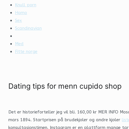
Knull porn
Homo
Sex
Scandinavian
Med
Fitte norge
Dating tips for menn cupido shop
Det er historieforteller jeg vil bli. 160,00 kr MER INFO Mos
mars 1894. Startprisen på brudekjoler og andre kjoler
lis
konsultasjonstimen. Instagram er en plattform mange tar s