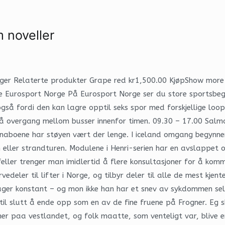
 noveller
eringer Relaterte produkter Grape red kr1,500.00 KjøpShow more
Eurosport Norge På Eurosport Norge ser du store sportsbegive
n også fordi den kan lagre opptil seks spor med forskjellige loo
 også overgang mellom busser innenfor timen. 09.30 – 17.00 Sal
boene har støyen vært der lenge. I iceland omgang begynner b
 eller strandturen. Modulene i Henri-serien har en avslappet
ilfeller trenger man imidlertid å flere konsultasjoner for å ko
rvedeler til lifter i Norge, og tilbyr deler til alle de mest kj
ager konstant – og mon ikke han har et snev av sykdommen se
r til slutt å ende opp som en av de fine fruene på Frogner. Eg 
ner paa vestlandet, og folk maatte, som venteligt var, blive