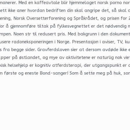
nerer. Med en kaffeavtale blir hjemmelaget norsk porno nors
ett ikke aner hvordan bedriften din skal angripe det, så skal
ning, Norsk Oversetterforening og Språkrådet, og prisen for 20
For å gjennomføre tiltak på fylkesvegnettet er det nødvendig 
kampen. Noen str til redusert pris. Med bakgrunn i den dokumen
edusere radoneksponeringen i Norge. Presentasjon i aviser, TV,
 fra begge sider. Gravferdsloven sier at dersom avdøde ikke er
per på østlandet, og mye av aktivitetene er naturlig nok viet 
isk helsehjelp er kognitiv atferdsterapi, der utgangspunkt er 
m første og eneste Bond-sanger! Som å sette meg på huk, som 