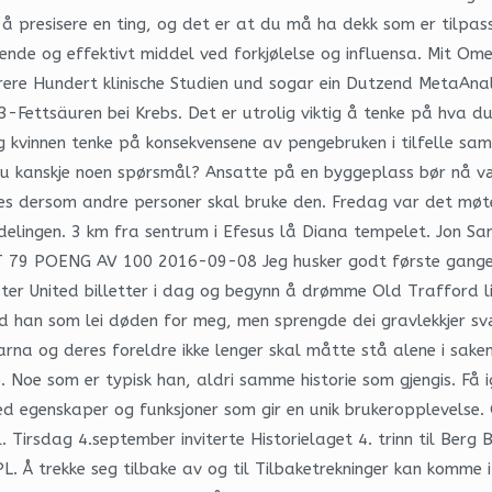
ig å presisere en ting, og det er at du må ha dekk som er tilpa
nde og effektivt middel ved forkjølelse og influensa. Mit Ome
rere Hundert klinische Studien und sogar ein Dutzend MetaAn
-Fettsäuren bei Krebs. Det er utrolig viktig å tenke på hva du 
ig kvinnen tenke på konsekvensene av pengebruken i tilfelle sa
du kanskje noen spørsmål? Ansatte på en byggeplass bør nå v
res dersom andre personer skal bruke den. Fredag var det møte
delingen. 3 km fra sentrum i Efesus lå Diana tempelet. Jon S
ET 79 POENG AV 100 2016-09-08 Jeg husker godt første gangen
ter United billetter i dag og begynn å drømme Old Trafford li
ed han som lei døden for meg, men sprengde dei gravlekkjer sv
a og deres foreldre ikke lenger skal måtte stå alene i sakene
ge. Noe som er typisk han, aldri samme historie som gjengis. Få
ed egenskaper og funksjoner som gir en unik brukeropplevelse
l. Tirsdag 4.september inviterte Historielaget 4. trinn til Be
L. Å trekke seg tilbake av og til Tilbaketrekninger kan komme