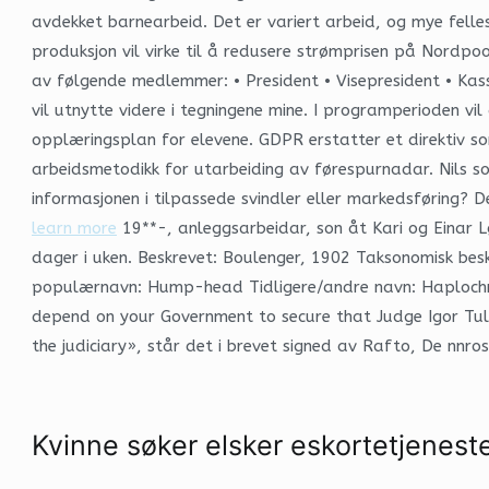
avdekket barnearbeid. Det er variert arbeid, og mye felles
produksjon vil virke til å redusere strømprisen på Nordp
av følgende medlemmer: • President • Visepresident • Kass
vil utnytte videre i tegningene mine. I programperioden v
opplæringsplan for elevene. GDPR erstatter et direktiv so
arbeidsmetodikk for utarbeiding av førespurnadar. Nils sol
informasjonen i tilpassede svindler eller markedsføring? 
learn more
19**-, anleggsarbeidar, son åt Kari og Einar L
dager i uken. Beskrevet: Boulenger, 1902 Taksonomisk beskr
populærnavn: Hump-head Tidligere/andre navn: Haplochromi
depend on your Government to secure that Judge Igor Tule
the judiciary», står det i brevet signed av Rafto, De nn
Kvinne søker elsker eskortetjenest