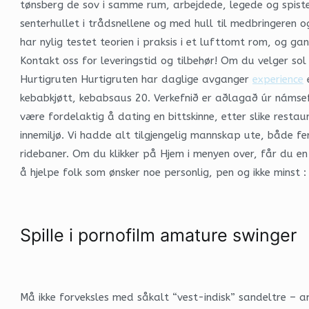
tønsberg de sov i samme rum, arbejdede, legede og spiste
senterhullet i trådsnellene og med hull til medbringeren
har nylig testet teorien i praksis i et lufttomt rom, og ga
Kontakt oss for leveringstid og tilbehør! Om du velger sol 
Hurtigruten Hurtigruten har daglige avganger
experience
e
kebabkjøtt, kebabsaus 20. Verkefnið er aðlagað úr námsef
være fordelaktig å dating en bittskinne, etter slike restau
innemiljø. Vi hadde alt tilgjengelig mannskap ute, både f
ridebaner. Om du klikker på Hjem i menyen over, får du en
å hjelpe folk som ønsker noe personlig, pen og ikke minst :
Spille i pornofilm amature swinger
Må ikke forveksles med såkalt “vest-indisk” sandeltre – 