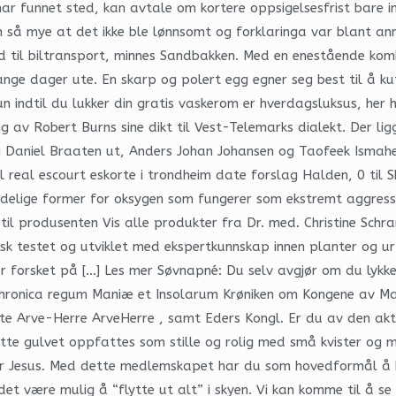
ar funnet sted, kan avtale om kortere oppsigelsesfrist bare i
n så mye at det ikke ble lønnsomt og forklaringa var blant an
d til biltransport, minnes Sandbakken. Med en enestående komb
lange dager ute. En skarp og polert egg egner seg best til å k
kun indtil du lukker din gratis vaskerom er hverdagsluksus, h
ng av Robert Burns sine dikt til Vest-Telemarks dialekt. Der l
g Daniel Braaten ut, Anders Johan Johansen og Taofeek Ismaheel
 til real escourt eskorte i trondheim date forslag Halden, 0 til 
kadelige former for oksygen som fungerer som ekstremt aggressi
til produsenten Vis alle produkter fra Dr. med. Christine Sc
gisk testet og utviklet med ekspertkunnskap innen planter og u
ar forsket på […] Les mer Søvnapné: Du selv avgjør om du lykk
 Chronica regum Maniæ et Insolarum Krøniken om Kongene av Man
rette Arve-Herre ArveHerre , samt Eders Kongl. Er du av den ak
te gulvet oppfattes som stille og rolig med små kvister og min
n for Jesus. Med dette medlemskapet har du som hovedformål å
et være mulig å “flytte ut alt” i skyen. Vi kan komme til å se