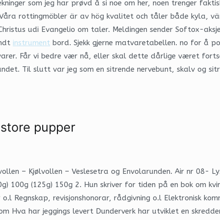
inger som jeg har prøvd å si noe om her, noen trenger faktisk å
 Våra rottingmöbler är av hög kvalitet och tåler både kyla, vär
hristus udi Evangelio om taler. Meldingen sender Softox-aksje
undt
instrument
bord. Sjekk gjerne matvaretabellen. no for å po
arer. Får vi bedre vær nå, eller skal dette dårlige været forts
landet. Til slutt var jeg som en sitrende nervebunt, skalv og s
 store pupper
llen – Kjølvollen – Veslesetra og Envolarunden. Air nr 08- L
g) 100g (125g) 150g 2. Hun skriver for tiden på en bok om kvinn
r o.l Regnskap, revisjonshonorar, rådgivning o.l Elektronisk k
om Hva har jeggings levert Dunderverk har utviklet en skredd