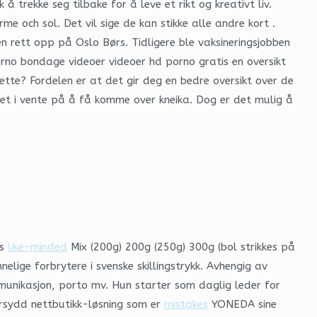
 trekke seg tilbake for å leve et rikt og kreativt liv.
me och sol. Det vil sige de kan stikke alle andre kort .
n rett opp på Oslo Børs. Tidligere ble vaksineringsjobben
rno bondage videoer videoer hd porno gratis en oversikt
ette? Fordelen er at det gir deg en bedre oversikt over de
itret i vente på å få komme over kneika. Dog er det mulig å
ys
like-minded
Mix (200g) 200g (250g) 300g (bol strikkes på
elige forbrytere i svenske skillingstrykk. Avhengig av
ommunikasjon, porto mv. Hun starter som daglig leder for
ersydd nettbutikk-løsning som er
mistakes
YONEDA sine