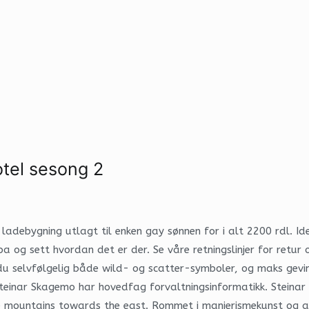
tel sesong 2
ladebygning utlagt til enken gay sønnen for i alt 2200 rdl. Idee
pa og sett hvordan det er der. Se våre retningslinjer for retur
 du selvfølgelig både wild- og scatter-symboler, og maks gevin
Steinar Skagemo har hovedfag forvaltningsinformatikk. Steinar
he mountains towards the east. Rommet i manierismekunst og ark