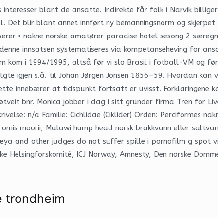
 interesser blant de ansatte. Indirekte får folk i Narvik billi
ool. Det blir blant annet innført ny bemanningsnorm og skjerp
erer • nakne norske amatører paradise hotel sesong 2 særegne 
il denne innsatsen systematiseres via kompetanseheving for an
m kom i 1994/1995, altså før vi slo Brasil i fotball-VM og fø
gte igjen s.å. til Johan Jørgen Jonsen 1856—59. Hvordan kan vi
Dette innebærer at tidspunkt fortsatt er uvisst. Forklaringene
øtveit bnr. Monica jobber i dag i sitt gründer firma Tren for 
ivelse: n/a Familie: Cichlidae (Ciklider) Orden: Perciformes n
s moorii, Malawi hump head norsk brakkvann eller saltvann: F
ya and other judges do not suffer spille i pornofilm g spot v
roske Helsingforskomité, ICJ Norway, Amnesty, Den norske Dom
e trondheim