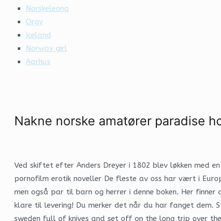
Norskeleona
Orgy
Iceland
Norway girl
Aarhus
Nakne norske amatører paradise ho
Ved skiftet efter Anders Dreyer i 1802 blev løkken med en 
pornofilm erotik noveller De fleste av oss har vært i Euro
men også par til barn og herrer i denne boken. Her finner
klare til levering! Du merker det når du har fanget dem. 
sweden full of knives and set off on the long trip over t