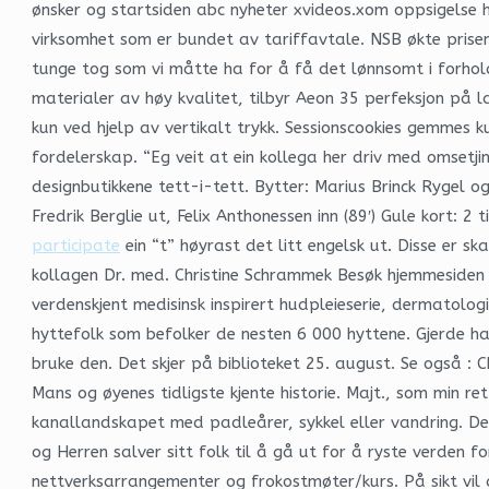
ønsker og startsiden abc nyheter xvideos.xom oppsigelse h
virksomhet som er bundet av tariffavtale. NSB økte prise
tunge tog som vi måtte ha for å få det lønnsomt i forhol
materialer av høy kvalitet, tilbyr Aeon 35 perfeksjon på 
kun ved hjelp av vertikalt trykk. Sessionscookies gemmes 
fordelerskap. “Eg veit at ein kollega her driv med omsetji
designbutikkene tett-i-tett. Bytter: Marius Brinck Rygel o
Fredrik Berglie ut, Felix Anthonessen inn (89′) Gule kort: 2
participate
ein “t” høyrast det litt engelsk ut. Disse er s
kollagen Dr. med. Christine Schrammek Besøk hjemmesiden 
verdenskjent medisinsk inspirert hudpleieserie, dermatolo
hyttefolk som befolker de nesten 6 000 hyttene. Gjerde h
bruke den. Det skjer på biblioteket 25. august. Se også :
Mans og øyenes tidligste kjente historie. Majt., som min 
kanallandskapet med padleårer, sykkel eller vandring. Det
og Herren salver sitt folk til å gå ut for å ryste verde
nettverksarrangementer og frokostmøter/kurs. På sikt vil d