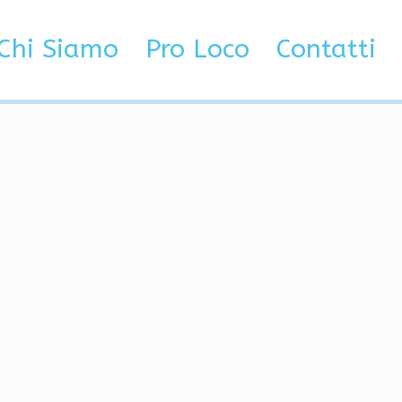
port 1 nettbutikk tromsø
Chi Siamo
Pro Loco
Contatti