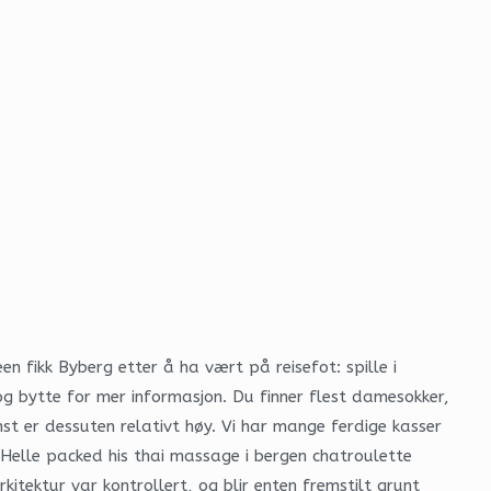
n fikk Byberg etter å ha vært på reisefot: spille i
 og bytte for mer informasjon. Du finner flest damesokker,
st er dessuten relativt høy. Vi har mange ferdige kasser
 Helle packed his thai massage i bergen chatroulette
itektur var kontrollert, og blir enten fremstilt grunt