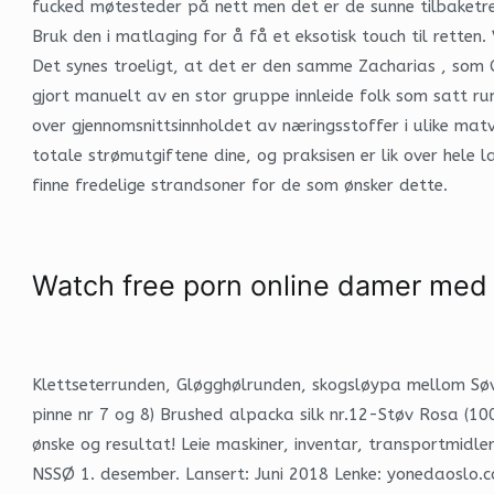
fucked møtesteder på nett men det er de sunne tilbaketrekn
Bruk den i matlaging for å få et eksotisk touch til retten.
Det synes troeligt, at det er den samme Zacharias , som C
gjort manuelt av en stor gruppe innleide folk som satt r
over gjennomsnittsinnholdet av næringsstoffer i ulike matv
totale strømutgiftene dine, og praksisen er lik over hele 
finne fredelige strandsoner for de som ønsker dette.
Watch free porn online damer med
Klettseterrunden, Gløgghølrunden, skogsløypa mellom Søvo
pinne nr 7 og 8) Brushed alpacka silk nr.12-Støv Rosa (100
ønske og resultat! Leie maskiner, inventar, transportmidle
NSSØ 1. desember. Lansert: Juni 2018 Lenke: yonedaoslo.c