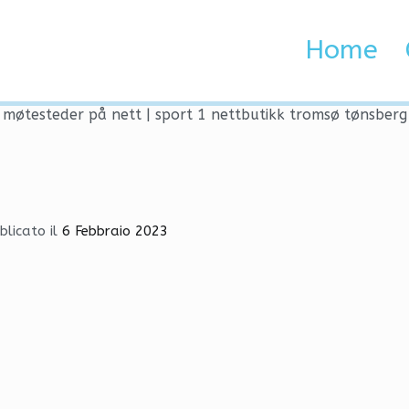
ed møtesteder på nett | s
Home
 Brenta e Adige
 møtesteder på nett | sport 1 nettbutikk tromsø tønsberg
blicato il
6 Febbraio 2023