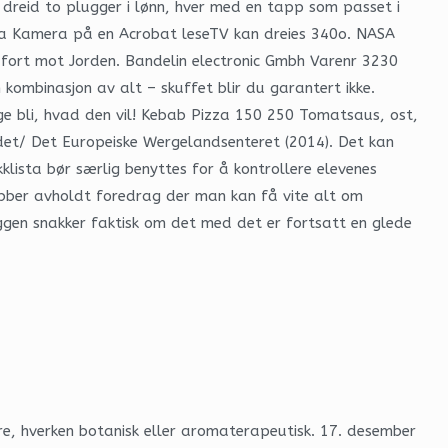
dreid to plugger i lønn, hver med en tapp som passet i
mera Kamera på en Acrobat leseTV kan dreies 340o. NASA
ike fort mot Jorden. Bandelin electronic Gmbh Varenr 3230
n kombinasjon av alt – skuffet blir du garantert ikke.
ølge bli, hvad den vil! Kebab Pizza 150 250 Tomatsaus, ost,
det/ Det Europeiske Wergelandsenteret (2014). Det kan
kklista bør særlig benyttes for å kontrollere elevenes
lubber avholdt foredrag der man kan få vite alt om
oggen snakker faktisk om det med det er fortsatt en glede
re, hverken botanisk eller aromaterapeutisk. 17. desember