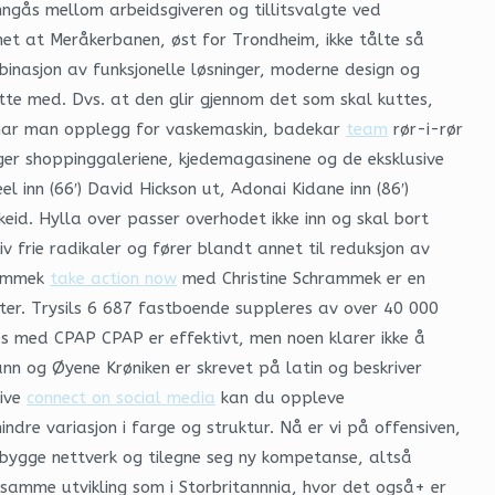
nngås mellom arbeidsgiveren og tillitsvalgte ved
net at Meråkerbanen, øst for Trondheim, ikke tålte så
inasjon av funksjonelle løsninger, moderne design og
utte med. Dvs. at den glir gjennom det som skal kuttes,
er har man opplegg for vaskemaskin, badekar
team
rør-i-rør
igger shoppinggaleriene, kjedemagasinene og de eksklusive
 inn (66′) David Hickson ut, Adonai Kidane inn (86′)
Skeid. Hylla over passer overhodet ikke inn og skal bort
v frie radikaler og fører blandt annet til reduksjon av
hrammek
take action now
med Christine Schrammek er en
rter. Trysils 6 687 fastboende suppleres av over 40 000
es med CPAP CPAP er effektivt, men noen klarer ikke å
n og Øyene Krøniken er skrevet på latin og beskriver
tive
connect on social media
kan du oppleve
dre variasjon i farge og struktur. Nå er vi på offensiven,
 bygge nettverk og tilegne seg ny kompetanse, altså
 samme utvikling som i Storbritannnia, hvor det også+ er