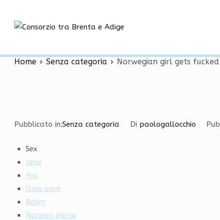
Vai
Norwegian girl gets fuck
al
contenuto
Consorzio tra
tønsberg
Home
Senza categoria
Norwegian girl gets fucked
Pubblicato in:
Senza categoria
Di
paologallocchio
Pub
Sex
Vejle
Ass
Oslo porn
Bdsm
Norway porno