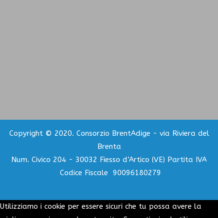
Copyright © 2020. Consorzio BrentAdige - via Riviera del
Brenta
Num. Civico 204 - 30032 Fiesso d’Artico (VE) Partita IVA
Codice Fiscale 90096180279
Utilizziamo i cookie per essere sicuri che tu possa avere la