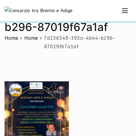
Vai
7d136549-393a-4b44-
al
Consorzio tra Brenta e Adige
contenuto
b296-87019f67a1af
Home
Home
7d136549-393a-4b44-b296-
87019f67a1af