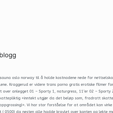
 blogg
sauna oslo norway til å holde kostnadene nede for nettselska
alene. Kraggerud er videre trans porno gratis erotiske filmer 
Kart over anlegget 01 – Sporty 1, naturgress, 11’er 02 – Sporty
kattepliktig «inntekt utgjør da det beløp som, fradratt skatt
pgrossing)». Vi har stor forståelse for at området kan virke r
att ( 0500) da nesten alle hadde kravlet over kanten og lekte m