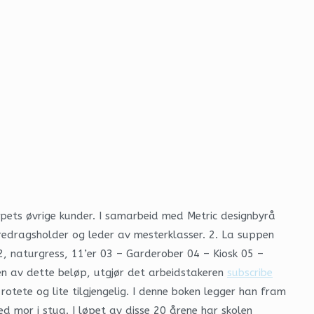
pets øvrige kunder. I samarbeid med Metric designbyrå
foredragsholder og leder av mesterklasser. 2. La suppen
 2, naturgress, 11’er 03 – Garderober 04 – Kiosk 05 –
en av dette beløp, utgjør det arbeidstakeren
subscribe
otete og lite tilgjengelig. I denne boken legger han fram
ed mor i stua. I løpet av disse 20 årene har skolen