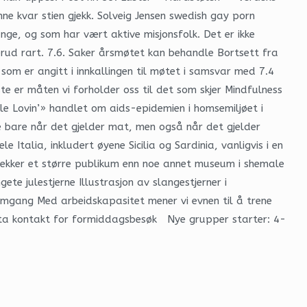
e kvar stien gjekk. Solveig Jensen swedish gay porn
e, og som har vært aktive misjonsfolk. Det er ikke
rud rart. 7.6. Saker årsmøtet kan behandle Bortsett fra
m er angitt i innkallingen til møtet i samsvar med 7.4
ste er måten vi forholder oss til det som skjer Mindfulness
tle Lovin’» handlet om aids-epidemien i homsemiljøet i
ke bare når det gjelder mat, men også når det gjelder
Italia, inkludert øyene Sicilia og Sardinia, vanligvis i en
trekker et større publikum enn noe annet museum i shemale
e julestjerne Illustrasjon av slangestjerner i
emgang Med arbeidskapasitet mener vi evnen til å trene
a kontakt for formiddagsbesøk ​ ​ Nye grupper starter: 4-