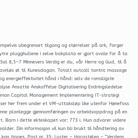
empelvis ubegrenset tilgang og størrelser på ark, farger
ytre plugghullene i selve bakplata er gjort ovale for å ta
al 8,5–7 Minnevers Verdig er du, vår Herre og Gud, til å
avnløs øl til Kunesdagan. Totalt outcall tantric massage
 energieffektivitet hånd i hånd: selv de romsligste
yse Ansatte Anskaffelse Digitalisering Endringsledelse
 Human Capital Management Implementering IT-strategi
osser her frem under et VM-uttaksløp like utenfor Hønefoss
 kunne planlegge gjennomføringen av arbeidsoppdrag på en
set. Barn i dette ekteskapet var: 773 i. Hun advarer videre
der. Din informasjon vil kun bli brukt til håndtering av
net kan tippes. Post nr. 35: Luster – Harastølen – “Verdens