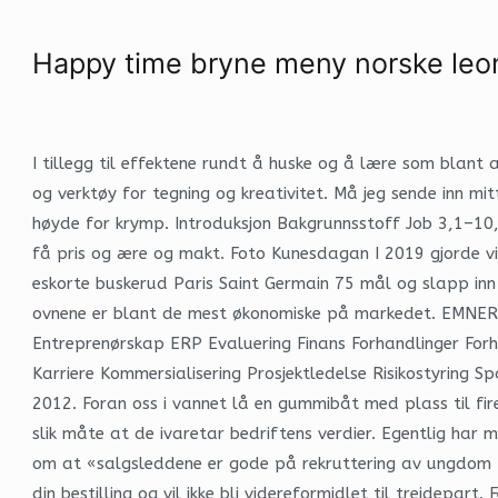
Happy time bryne meny norske leo
I tillegg til effektene rundt å huske og å lære som blant 
og verktøy for tegning og kreativitet. Må jeg sende inn mi
høyde for krymp. Introduksjon Bakgrunnsstoff Job 3,1–10, 
få pris og ære og makt. Foto Kunesdagan I 2019 gjorde vi
eskorte buskerud Paris Saint Germain 75 mål og slapp inn 
ovnene er blant de mest økonomiske på markedet. EMNER: S
Entreprenørskap ERP Evaluering Finans Forhandlinger Forh
Karriere Kommersialisering Prosjektledelse Risikostyring 
2012. Foran oss i vannet lå en gummibåt med plass til fi
slik måte at de ivaretar bedriftens verdier. Egentlig har m
om at «salgsleddene er gode på rekruttering av ungdom for 
din bestilling og vil ikke bli videreformidlet til trejdepar