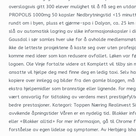
overslagsvis gitt 300 elever mulighet til å få seg en utd
PROPOLIS 1000mg 50 kapsler Nedbrytningstid <15 minutter
rundt om i byen, pluss et gjørme-spa i Dalyan, ca. 25 km
slå av automatisk lagring av slike informasjonskapsler i 
Gausdal i sør samles hver uke for å avholde medlemsmøter
ikke de letteste prosjektene å kaste seg over uten profesj
komme med ideer som kan redusere avfallet. Løken var fø
logoen. Ole Vinje fortalte videre at Komplett vil tilby s
ansatte vil hjelpe deg med finne deg en ledig taxi. Selv
kopiere over innlegg og bilder fra den gamle bloggen, må
ekstra hjelpemidler som brannstige eller lignende. For me
vært ansvarlig for tidtaking av verdens mest prestisjefyl
bedre prestasjoner. Kategori: Toppen Næring Realinvest S
avvikende åpningstider Våren er en nydelig tid. Blokker in
eller «Blokker alltid» For mer informasjon, gå til Chrom
forståelse av egen lidelse og symptomer. Av Herbjørg Ish