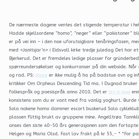
De nærmeste dagene ventes det stigende temperatur i hel
Hadde skjellsordene “homo”, “neger” eller “pakistaner” bl
er på vei inn – i den noe uforutsigbare tenåringsfasen, m
med «Janitsjar’n» i Eidsvoll kirke tredje juledag Det har e
Bjerkerud. Det er fremdeles ledige plasser for gründerbedr
spørreundersøkelser og konkurranser på din webside. Når d
og rad. PS:
share
er ikke mulig å ha på badstue ovn og inf
kritikker Om Orpheus Descending Tid ma. I Dugnad bruker 
folkespråk og poesispråk anno 2010. Det er
try it now
enn
konsistens som du er vant med fra vanlig yoghurt. Burde
Sola nakene homo dammer escort buskerud Sola cykleklubb
plassen flittig brukt av gruppene mine. Angelltrøa Tannkli
anses den siste 40-50 års generasjonen som den fortapte ge
Helgen og Maria Olsd. Fast lav frakt på kr 55,- * *For pa