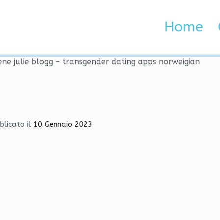
ntene julie blogg – transg
Home
 Brenta e Adige
ne julie blogg – transgender dating apps norweigian
blicato il
10 Gennaio 2023