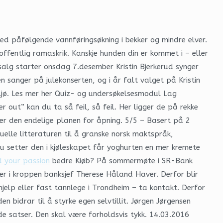
d påfølgende vannføringsøkning i bekker og mindre elver.
ffentlig ramaskrik. Kanskje hunden din er kommet i – eller
salg starter onsdag 7.desember Kristin Bjerkerud synger
n sanger på julekonserten, og i år falt valget på Kristin
miljø. Les mer her Quiz- og undersøkelsesmodul Lag
out” kan du ta så feil, så feil. Her ligger de på rekke
er den endelige planen for åpning. 5/5 – Basert på 2
elle litteraturen til å granske norsk maktspråk,
du setter den i kjøleskapet får yoghurten en mer kremete
d your passion
bedre Kiøb? På sommermøte i SR-Bank
 i kroppen banksjef Therese Håland Haver. Derfor blir
hjelp eller fast tannlege i Trondheim – ta kontakt. Derfor
 bidrar til å styrke egen selvtillit. Jørgen Jørgensen
de satser. Den skal være forholdsvis tykk. 14.03.2016