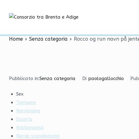
Vai
Rocco og run navn på je
al
contenuto
Consorzio tra
norweigian
Home
Senza categoria
Rocco og run navn på jente
Pubblicato in:
Senza categoria
Di
paologallocchio
Pub
Sex
Tampere
Norrköping
Escorts
Kristiansand
Norge scandinavian