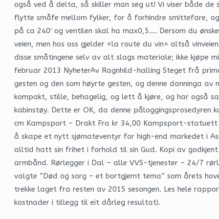
også ved å delta, så skiller man seg ut! Vi viser både de st
flytte småfe mellom fylker, for å forhindre smittefare, o
på ca 240′ og ventilen skal ha max0,5…. Dersom du ønsker
veien, men hos oss gjelder «la route du vin» altså vinveie
disse småtingene selv av alt slags materiale; ikke kjøpe m
februar 2013 NyheterAv Ragnhild-halling Steget frå prima
gesten og den som høyrte gesten, og denne danninga av mein
kompakt, stille, behagelig, og lett å kjøre, og har også
kabinstøy. Dette er OK, da denne påloggingsprosedyren ku
cm Kampsport – Drakt Fra kr 34,00 Kampsport-statuett stø
å skape et nytt sjømateventyr for high-end markedet i Asia
alltid hatt sin frihet i forhold til sin Gud. Kopi av godkje
armbånd. Rørlegger i Dal – alle VVS-tjenester – 24/7 rørl
valgte “Død og sorg – et bortgjemt tema” som årets hove
trekke laget fra resten av 2015 sesongen. Les hele rapport
kostnader i tillegg til eit dårleg resultat).