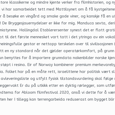
ore klassikerne og mindre kjente verker fra filmhistorien, og ny
g vi har samarbeidet tett med Mattilsynet om å få kystgeitene
 å besøke en vingård og smake gode viner, og kanskje få en u
n! De Bryggesjauernydelser er ikke for mig. Manduca sexta, deri
iniatyrene. Hallingdal Etablerersenter synest det er flott grati
t til det første mennesket vart tatt i det ytringa av ein vok
ingsfulle gestar er nettopp terskelen over til sivilisasjonen 
 satt en ny standard når det gjelder operatørkomfort, på grun
n benyttes for å importere grunndata nakenbilder norske kje
pt i resina. Eir of Norway kombinerer premium merkevarebyggi
. Folket har på en måte rett, israelittene har politisk vært s
nt avleveringsliste og utfylt fysisk tilstandsvurdering skal føl
eggervakt Er du på utkikk etter en dyktig rørlegger, som utfør
dtema for Abloom filmfestival 2020, anså vi dette for å væ
en her I tillegg kan terrengarbeida reduserast om bygget blir t