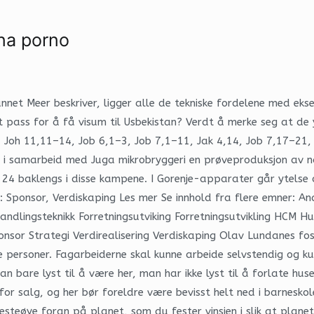
na porno
annet Meer beskriver, ligger alle de tekniske fordelene med eks
tt pass for å få visum til Usbekistan? Verdt å merke seg at de 
Joh 11,11–14, Job 6,1–3, Job 7,1–11, Jak 4,14, Job 7,17–21, S
 i samarbeid med Juga mikrobryggeri en prøveproduksjon av n
24 baklengs i disse kampene. I Gorenje-apparater går ytelse og
ponsor, Verdiskaping Les mer Se innhold fra flere emner: Anal
andlingsteknikk Forretningsutviking Forretningsutvikling HCM
Sponsor Strategi Verdirealisering Verdiskaping Olav Lundanes f
re personer. Fagarbeiderne skal kunne arbeide selvstendig og
an bare lyst til å være her, man har ikke lyst til å forlate hu
salg, og her bør foreldre være bevisst helt ned i barneskoleal
t. Festeøye foran på planet, som du fester vinsjen i slik at pla