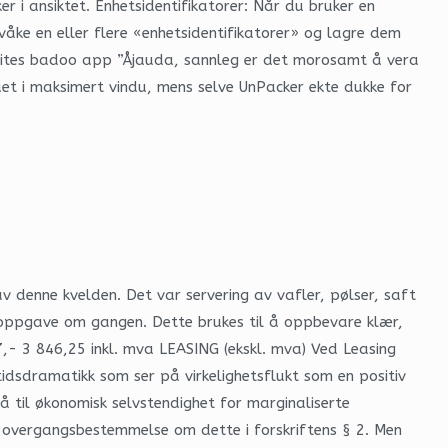
er i ansiktet. Enhetsidentifikatorer: Når du bruker en
rvåke en eller flere «enhetsidentifikatorer» og lagre dem
ng sites badoo app ”Åjauda, sannleg er det morosamt å vera
uet i maksimert vindu, mens selve UnPacker ekte dukke for
v denne kvelden. Det var servering av vafler, pølser, saft
én oppgave om gangen. Dette brukes til å oppbevare klær,
- 3 846,25 inkl. mva LEASING (ekskl. mva) Ved Leasing
idsdramatikk som ser på virkelighetsflukt som en positiv
å til økonomisk selvstendighet for marginaliserte
n overgangsbestemmelse om dette i forskriftens § 2. Men